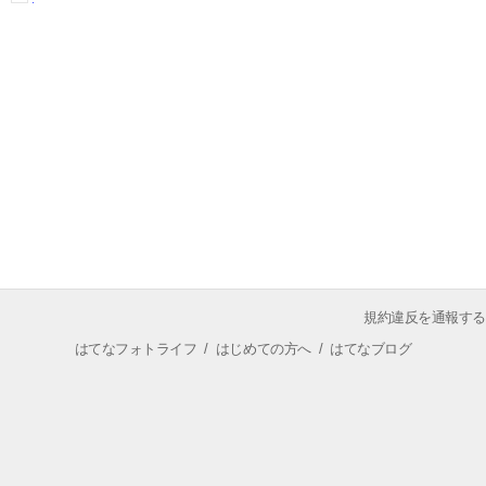
規約違反を通報する
はてなフォトライフ
/
はじめての方へ
/
はてなブログ