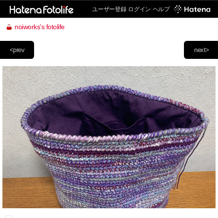
ユーザー登録
ログイン
ヘルプ
noiworks's fotolife
<prev
next>