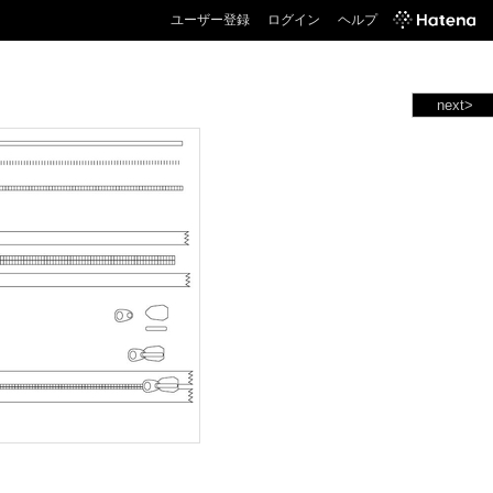
ユーザー登録
ログイン
ヘルプ
next>