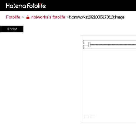
Fotolife
>
noiworks's fotolife
>
<prev