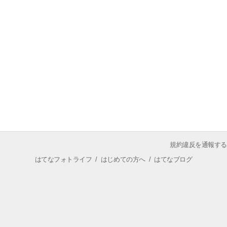
規約違反を通報する
はてなフォトライフ
/
はじめての方へ
/
はてなブログ