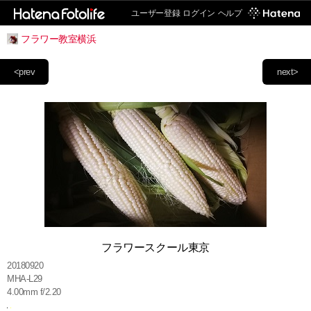
ユーザー登録
ログイン
ヘルプ
フラワー教室横浜
<prev
next>
フラワースクール東京
20180920
MHA-L29
4.00mm f/2.20