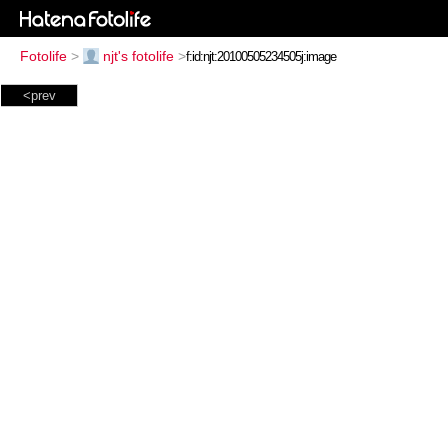
Fotolife
>
njt's fotolife
>
<prev