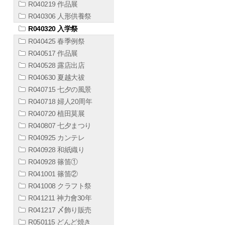
R040219 作品展
R040306 人形供養祭
R040320 入学祭
R040425 春季例祭
R040517 作品展
R040528 露店出店
R040630 夏越大祓
R040715 七夕の風景
R040718 婦人20周年
R040720 植田莫展
R040807 七夕まつり
R040925 カンテレ
R040928 和紙織り
R040928 篠笛①
R041001 篠笛②
R041008 クラフト祭
R041211 神力會30年
R041217 〆飾り販売
R050115 どんど焼き