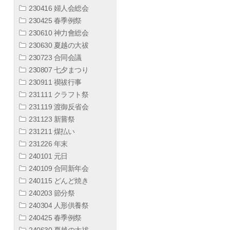
230416 婦人会総会
230425 春季例祭
230610 神力會総会
230630 夏越の大祓
230723 合同会議
230807 七夕まつり
230911 禊祓行事
231111 クラフト祭
231119 渡御反省会
231123 新嘗祭
231211 煤払い
231226 年末
240101 元日
240109 合同新年会
240115 どんど焼き
240203 節分祭
240304 人形供養祭
240425 春季例祭
240630 夏越の大祓