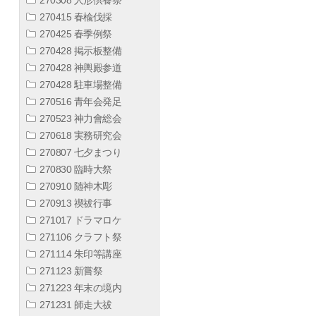
270415 春楡伐採
270425 春季例祭
270428 掲示板整備
270428 神輿殿参道
270428 駐車場整備
270516 青年会発足
270523 神力會総会
270618 実務研究会
270807 七夕まつり
270830 臨時大祭
270910 随神木彫
270913 禊祓行事
271017 ドラマロケ
271106 クラフト祭
271114 朱印等講座
271123 新嘗祭
271223 年末の境内
271231 師走大祓