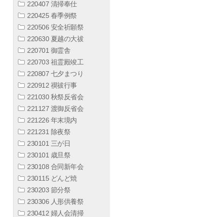
220407 清掃奉仕
220425 春季例祭
220506 安全祈願祭
220630 夏越の大祓
220701 御霊舎
220703 祖霊殿竣工
220807 七夕まつり
220912 禊祓行事
221030 秋祭反省会
221127 渡御反省会
221226 年末境内
221231 除夜祭
230101 三が日
230101 歳旦祭
230108 合同新年会
230115 どんど焼
230203 節分祭
230306 人形供養祭
230412 婦人会清掃