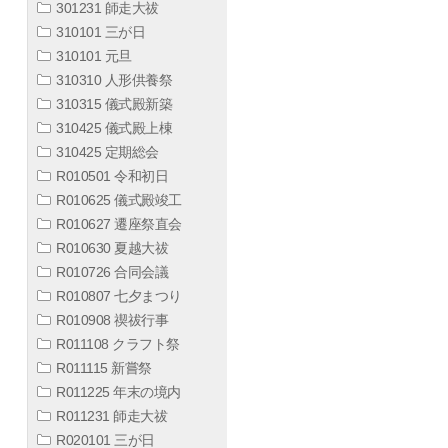
301231 師走大祓
310101 三が日
310101 元旦
310310 人形供養祭
310315 儀式殿新築
310425 儀式殿上棟
310425 定期総会
R010501 令和初日
R010625 儀式殿竣工
R010627 遷座祭直会
R010630 夏越大祓
R010726 合同会議
R010807 七夕まつり
R010908 禊祓行事
R011108 クラフト祭
R011115 新嘗祭
R011225 年末の境内
R011231 師走大祓
R020101 三が日