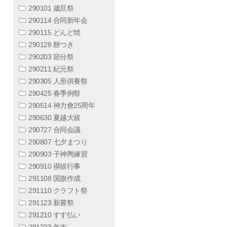
290101 歳旦祭
290114 合同新年会
290115 どんど焼
290128 餅つき
290203 節分祭
290211 紀元祭
290305 人形供養祭
290425 春季例祭
290514 神力會25周年
290630 夏越大祓
290727 合同会議
290807 七夕まつり
290903 子神輿練習
290910 禊祓行事
291108 国旗作成
291110 クラフト祭
291123 新嘗祭
291210 すす払い
291223 年末