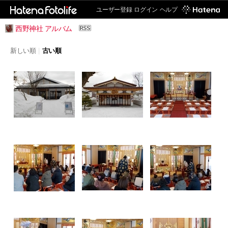
ユーザー登録
ログイン
ヘルプ
西野神社 アルバム
新しい順
|
古い順