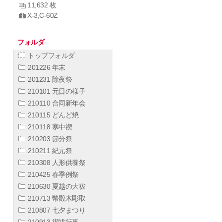
11,632 枚
X-3,C-60Z
フォルダ
トップフォルダ
201226 年末
201231 除夜祭
210101 元日の様子
210110 合同新年会
210115 どんど焼
210118 寒中禊
210203 節分祭
210211 紀元祭
210308 人形供養祭
210425 春季例祭
210630 夏越の大祓
210713 幣殿木彫取
210807 七夕まつり
210913 禊祓行事