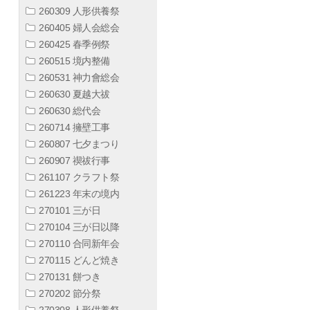
260309 人形供養祭
260405 婦人会総会
260425 春季例祭
260515 境内整備
260531 神力會総会
260630 夏越大祓
260630 総代会
260714 擁壁工事
260807 七夕まつり
260907 禊祓行事
261107 クラフト祭
261223 年末の境内
270101 三が日
270104 三が日以降
270110 合同新年会
270115 どんど焼き
270131 餅つき
270202 節分祭
270308 人形供養祭