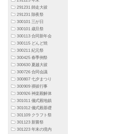
291231 師走大祓
291231 除夜祭
300101 三が日
300101 歳旦祭
300113 合同新年会
300115 どんど焼
300211 紀元祭
300425 春季例祭
300630 夏越大祓
300726 合同会議
300807 七夕まつり
300909 禊祓行事
300926 神楽殿解体
301011 儀式殿地鎮
301012 儀式殿基礎
301109 クラフト祭
301123 新嘗祭
301223 年末の境内