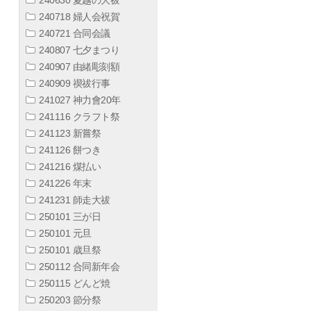
240718 婦人会祝賀
240721 合同会議
240807 七夕まつり
240907 由緒彫刻額
240909 禊祓行事
241027 神力會20年
241116 クラフト祭
241123 新嘗祭
241126 餅つき
241216 煤払い
241226 年末
241231 師走大祓
250101 三が日
250101 元旦
250101 歳旦祭
250112 合同新年会
250115 どんど焼
250203 節分祭