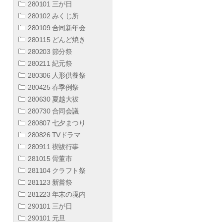
280101 三が日
280102 みくじ所
280109 合同新年会
280115 どんど焼き
280203 節分祭
280211 紀元祭
280306 人形供養祭
280425 春季例祭
280630 夏越大祓
280730 合同会議
280807 七夕まつり
280826 TVドラマ
280911 禊祓行事
281015 骨董市
281104 クラフト祭
281123 新嘗祭
281223 年末の境内
290101 三が日
290101 元旦