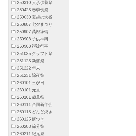
250310 人形供養祭
250425 春季例祭
250630 夏越の大祓
250807 七夕まつり
250907 萬燈練習
250908 子供神輿
250908 禊祓行事
251025 クラフト祭
251123 新嘗祭
251222 年末
251231 除夜祭
260101 三が日
260101 元旦
260101 歳旦祭
260111 合同新年会
260115 どんど焼き
260125 餅つき
260203 節分祭
260211 紀元祭