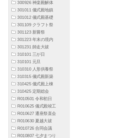
300926 神楽殿解体
301011 儀式殿地鎮
301012 儀式殿基礎
301109 クラフト祭
301123 新嘗祭
301223 年末の境内
301231 師走大祓
310101 三が日
310101 元旦
310310 人形供養祭
310315 儀式殿新築
310425 儀式殿上棟
310425 定期総会
R010501 令和初日
R010625 儀式殿竣工
R010627 遷座祭直会
R010630 夏越大祓
R010726 合同会議
R010807 七夕まつり