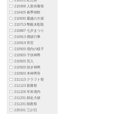
210308 人形供養祭
210425 春季例祭
210630 夏越の大祓
210713 幣殿木彫取
210807 七夕まつり
210913 禊祓行事
210919 宵宮
210920 境内の様子
210920 子供神輿
210920 宮入
210920 担ぎ神輿
210920 本神輿等
211113 クラフト祭
211123 新嘗祭
211226 年末境内
211231 師走大祓
211231 除夜祭
220101 三が日