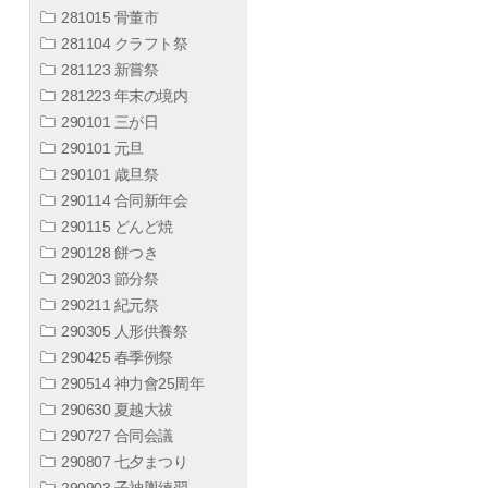
281015 骨董市
281104 クラフト祭
281123 新嘗祭
281223 年末の境内
290101 三が日
290101 元旦
290101 歳旦祭
290114 合同新年会
290115 どんど焼
290128 餅つき
290203 節分祭
290211 紀元祭
290305 人形供養祭
290425 春季例祭
290514 神力會25周年
290630 夏越大祓
290727 合同会議
290807 七夕まつり
290903 子神輿練習