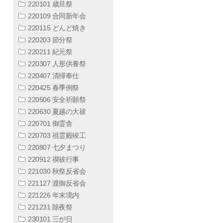
220101 歳旦祭
220109 合同新年会
220115 どんど焼き
220203 節分祭
220211 紀元祭
220307 人形供養祭
220407 清掃奉仕
220425 春季例祭
220506 安全祈願祭
220630 夏越の大祓
220701 御霊舎
220703 祖霊殿竣工
220807 七夕まつり
220912 禊祓行事
221030 秋祭反省会
221127 渡御反省会
221226 年末境内
221231 除夜祭
230101 三が日