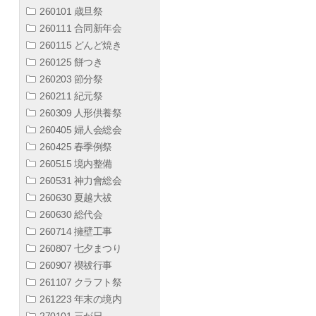
260101 歳旦祭
260111 合同新年会
260115 どんど焼き
260125 餅つき
260203 節分祭
260211 紀元祭
260309 人形供養祭
260405 婦人会総会
260425 春季例祭
260515 境内整備
260531 神力會総会
260630 夏越大祓
260630 総代会
260714 擁壁工事
260807 七夕まつり
260907 禊祓行事
261107 クラフト祭
261223 年末の境内
270101 三が日