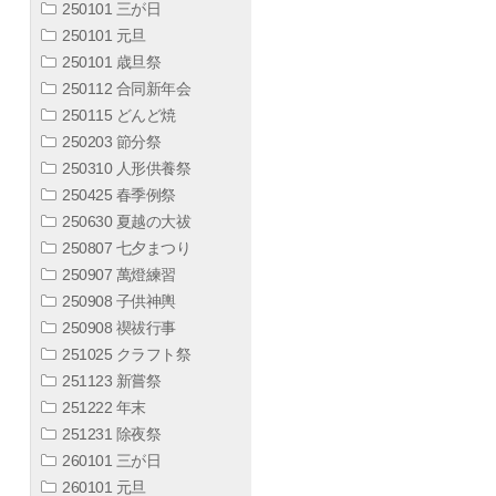
250101 三が日
250101 元旦
250101 歳旦祭
250112 合同新年会
250115 どんど焼
250203 節分祭
250310 人形供養祭
250425 春季例祭
250630 夏越の大祓
250807 七夕まつり
250907 萬燈練習
250908 子供神輿
250908 禊祓行事
251025 クラフト祭
251123 新嘗祭
251222 年末
251231 除夜祭
260101 三が日
260101 元旦