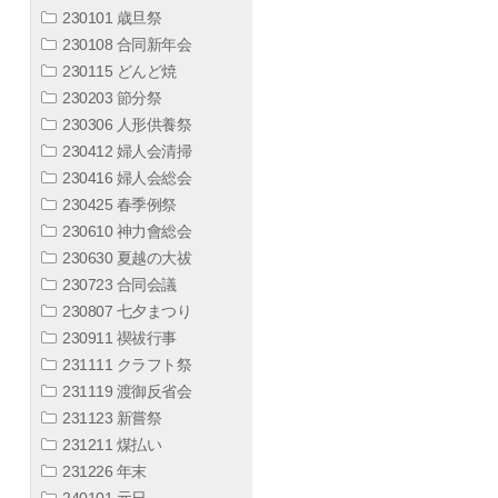
230101 歳旦祭
230108 合同新年会
230115 どんど焼
230203 節分祭
230306 人形供養祭
230412 婦人会清掃
230416 婦人会総会
230425 春季例祭
230610 神力會総会
230630 夏越の大祓
230723 合同会議
230807 七夕まつり
230911 禊祓行事
231111 クラフト祭
231119 渡御反省会
231123 新嘗祭
231211 煤払い
231226 年末
240101 元日