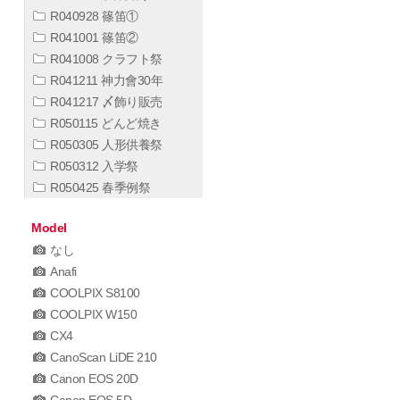
R040928 篠笛①
R041001 篠笛②
R041008 クラフト祭
R041211 神力會30年
R041217 〆飾り販売
R050115 どんど焼き
R050305 人形供養祭
R050312 入学祭
R050425 春季例祭
Model
なし
Anafi
COOLPIX S8100
COOLPIX W150
CX4
CanoScan LiDE 210
Canon EOS 20D
Canon EOS 5D