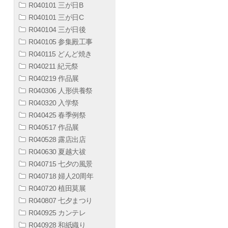
R040101 三が日B
R040101 三が日C
R040104 三が日後
R040105 参集殿工事
R040115 どんど焼き
R040211 紀元祭
R040219 作品展
R040306 人形供養祭
R040320 入学祭
R040425 春季例祭
R040517 作品展
R040528 露店出店
R040630 夏越大祓
R040715 七夕の風景
R040718 婦人20周年
R040720 植田莫展
R040807 七夕まつり
R040925 カンテレ
R040928 和紙織り