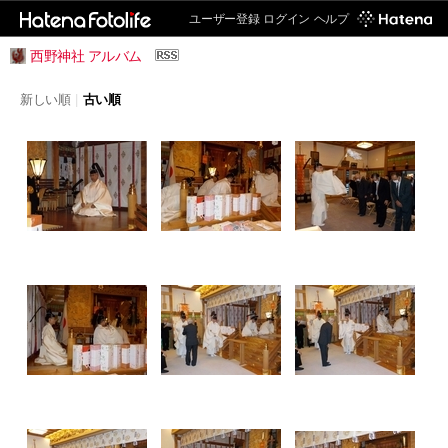
ユーザー登録
ログイン
ヘルプ
西野神社 アルバム
新しい順
|
古い順