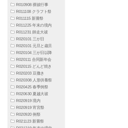
R010908 禊祓行事
R011108 クラフト祭
R011115 新嘗祭
R011225 年末の境内
R011231 師走大祓
R020101 三が日
R020101 元旦と歳旦
R020104 三が日以降
R020111 合同新年会
R020115 どんど焼き
R020203 豆撒き
R020308 人形供養祭
R020425 春季例祭
R020630 夏越大祓
R020919 境内
R020919 宵宮祭
R020920 例祭
R021123 新嘗祭
R021219 年末の境内