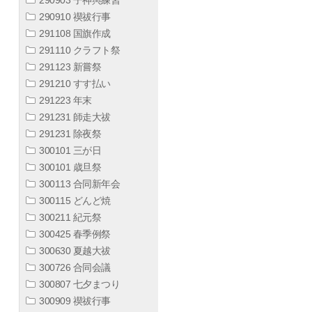
290910 禊祓行事
291108 国旗作成
291110 クラフト祭
291123 新嘗祭
291210 すす払い
291223 年末
291231 師走大祓
291231 除夜祭
300101 三が日
300101 歳旦祭
300113 合同新年会
300115 どんど焼
300211 紀元祭
300425 春季例祭
300630 夏越大祓
300726 合同会議
300807 七夕まつり
300909 禊祓行事