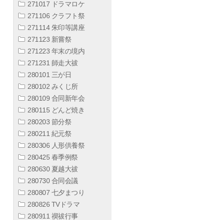
271017 ドラマロケ
271106 クラフト祭
271114 朱印等講座
271123 新嘗祭
271223 年末の境内
271231 師走大祓
280101 三が日
280102 みくじ所
280109 合同新年会
280115 どんど焼き
280203 節分祭
280211 紀元祭
280306 人形供養祭
280425 春季例祭
280630 夏越大祓
280730 合同会議
280807 七夕まつり
280826 TVドラマ
280911 禊祓行事