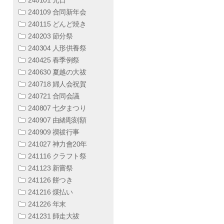
240109 合同新年会
240115 どんど焼き
240203 節分祭
240304 人形供養祭
240425 春季例祭
240630 夏越の大祓
240718 婦人会祝賀
240721 合同会議
240807 七夕まつり
240907 由緒彫刻額
240909 禊祓行事
241027 神力會20年
241116 クラフト祭
241123 新嘗祭
241126 餅つき
241216 煤払い
241226 年末
241231 師走大祓