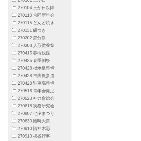
270104 三が日以降
270110 合同新年会
270115 どんど焼き
270131 餅つき
270202 節分祭
270308 人形供養祭
270415 春楡伐採
270425 春季例祭
270428 掲示板整備
270428 神輿殿参道
270428 駐車場整備
270516 青年会発足
270523 神力會総会
270618 実務研究会
270807 七夕まつり
270830 臨時大祭
270910 随神木彫
270913 禊祓行事