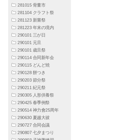
281015 骨董市
281104 クラフト祭
281123 新嘗祭
281223 年末の境内
290101 三が日
290101 元旦
290101 歳旦祭
290114 合同新年会
290115 どんど焼
290128 餅つき
290203 節分祭
290211 紀元祭
290305 人形供養祭
290425 春季例祭
290514 神力會25周年
290630 夏越大祓
290727 合同会議
290807 七夕まつり
290903 子神輿練習