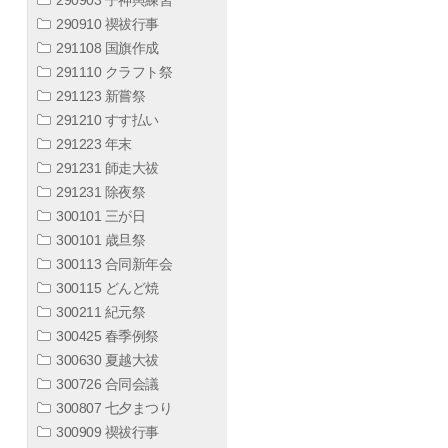
290910 禊祓行事
291108 国旗作成
291110 クラフト祭
291123 新嘗祭
291210 すす払い
291223 年末
291231 師走大祓
291231 除夜祭
300101 三が日
300101 歳旦祭
300113 合同新年会
300115 どんど焼
300211 紀元祭
300425 春季例祭
300630 夏越大祓
300726 合同会議
300807 七夕まつり
300909 禊祓行事