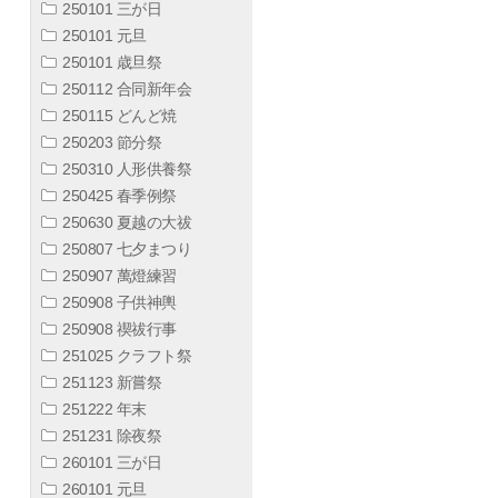
250101 三が日
250101 元旦
250101 歳旦祭
250112 合同新年会
250115 どんど焼
250203 節分祭
250310 人形供養祭
250425 春季例祭
250630 夏越の大祓
250807 七夕まつり
250907 萬燈練習
250908 子供神輿
250908 禊祓行事
251025 クラフト祭
251123 新嘗祭
251222 年末
251231 除夜祭
260101 三が日
260101 元旦