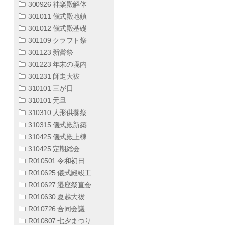
300926 神楽殿解体
301011 儀式殿地鎮
301012 儀式殿基礎
301109 クラフト祭
301123 新嘗祭
301223 年末の境内
301231 師走大祓
310101 三が日
310101 元旦
310310 人形供養祭
310315 儀式殿新築
310425 儀式殿上棟
310425 定期総会
R010501 令和初日
R010625 儀式殿竣工
R010627 遷座祭直会
R010630 夏越大祓
R010726 合同会議
R010807 七夕まつり