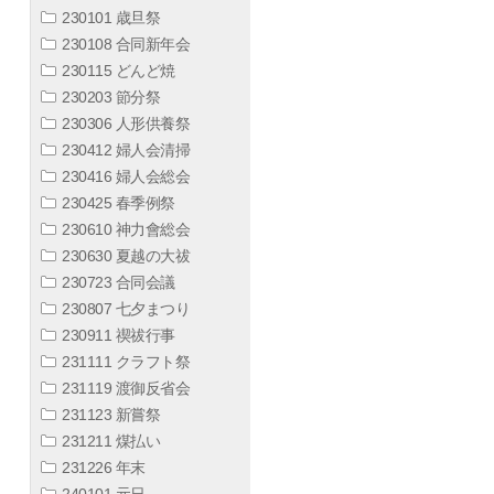
230101 歳旦祭
230108 合同新年会
230115 どんど焼
230203 節分祭
230306 人形供養祭
230412 婦人会清掃
230416 婦人会総会
230425 春季例祭
230610 神力會総会
230630 夏越の大祓
230723 合同会議
230807 七夕まつり
230911 禊祓行事
231111 クラフト祭
231119 渡御反省会
231123 新嘗祭
231211 煤払い
231226 年末
240101 元日