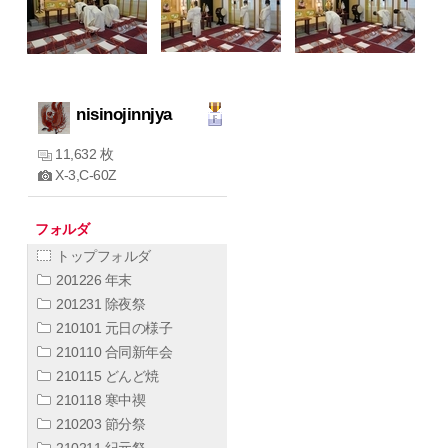
nisinojinnjya
11,632 枚
X-3,C-60Z
フォルダ
トップフォルダ
201226 年末
201231 除夜祭
210101 元日の様子
210110 合同新年会
210115 どんど焼
210118 寒中禊
210203 節分祭
210211 紀元祭