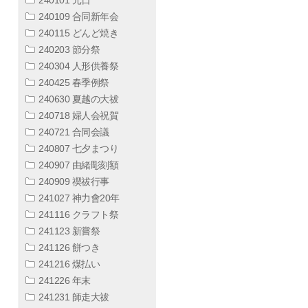
240109 合同新年会
240115 どんど焼き
240203 節分祭
240304 人形供養祭
240425 春季例祭
240630 夏越の大祓
240718 婦人会祝賀
240721 合同会議
240807 七夕まつり
240907 由緒彫刻額
240909 禊祓行事
241027 神力會20年
241116 クラフト祭
241123 新嘗祭
241126 餅つき
241216 煤払い
241226 年末
241231 師走大祓