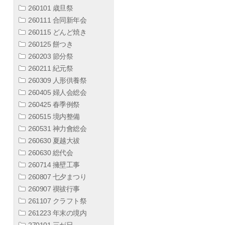
260101 歳旦祭
260111 合同新年会
260115 どんど焼き
260125 餅つき
260203 節分祭
260211 紀元祭
260309 人形供養祭
260405 婦人会総会
260425 春季例祭
260515 境内整備
260531 神力會総会
260630 夏越大祓
260630 総代会
260714 擁壁工事
260807 七夕まつり
260907 禊祓行事
261107 クラフト祭
261223 年末の境内
270101 三が日