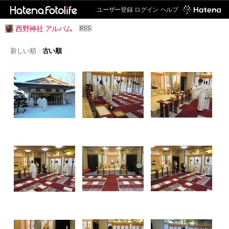
ユーザー登録
ログイン
ヘルプ
西野神社 アルバム
新しい順
|
古い順