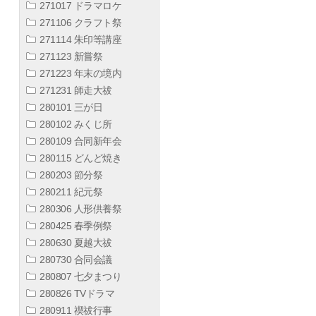
271017 ドラマロケ
271106 クラフト祭
271114 朱印等講座
271123 新嘗祭
271223 年末の境内
271231 師走大祓
280101 三が日
280102 みくじ所
280109 合同新年会
280115 どんど焼き
280203 節分祭
280211 紀元祭
280306 人形供養祭
280425 春季例祭
280630 夏越大祓
280730 合同会議
280807 七夕まつり
280826 TVドラマ
280911 禊祓行事