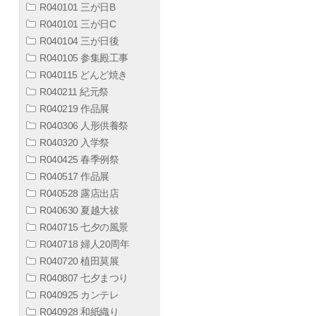
R040101 三が日B
R040101 三が日C
R040104 三が日後
R040105 参集殿工事
R040115 どんど焼き
R040211 紀元祭
R040219 作品展
R040306 人形供養祭
R040320 入学祭
R040425 春季例祭
R040517 作品展
R040528 露店出店
R040630 夏越大祓
R040715 七夕の風景
R040718 婦人20周年
R040720 植田莫展
R040807 七夕まつり
R040925 カンテレ
R040928 和紙織り