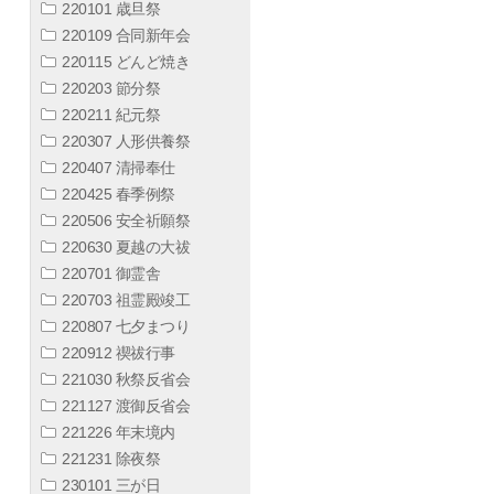
220101 歳旦祭
220109 合同新年会
220115 どんど焼き
220203 節分祭
220211 紀元祭
220307 人形供養祭
220407 清掃奉仕
220425 春季例祭
220506 安全祈願祭
220630 夏越の大祓
220701 御霊舎
220703 祖霊殿竣工
220807 七夕まつり
220912 禊祓行事
221030 秋祭反省会
221127 渡御反省会
221226 年末境内
221231 除夜祭
230101 三が日