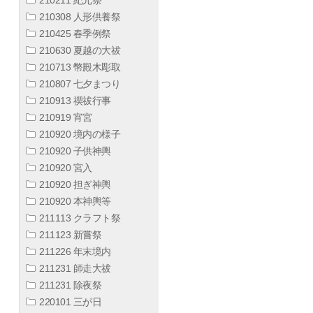
210308 人形供養祭
210425 春季例祭
210630 夏越の大祓
210713 幣殿木彫取
210807 七夕まつり
210913 禊祓行事
210919 宵宮
210920 境内の様子
210920 子供神輿
210920 宮入
210920 担ぎ神輿
210920 本神輿等
211113 クラフト祭
211123 新嘗祭
211226 年末境内
211231 師走大祓
211231 除夜祭
220101 三が日