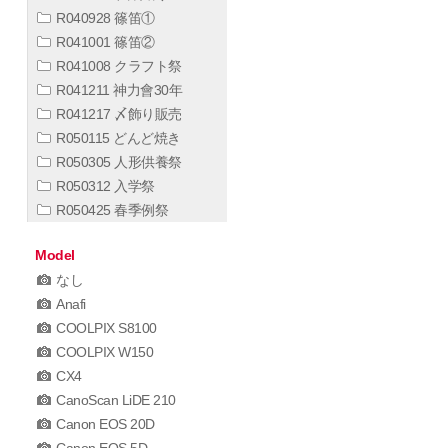
R040928 篠笛①
R041001 篠笛②
R041008 クラフト祭
R041211 神力會30年
R041217 〆飾り販売
R050115 どんど焼き
R050305 人形供養祭
R050312 入学祭
R050425 春季例祭
Model
なし
Anafi
COOLPIX S8100
COOLPIX W150
CX4
CanoScan LiDE 210
Canon EOS 20D
Canon EOS 5D