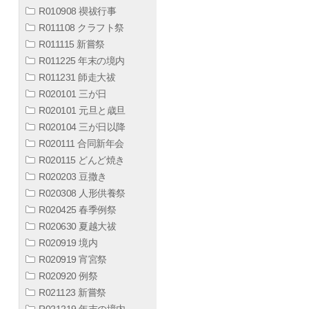
R010908 禊祓行事
R011108 クラフト祭
R011115 新嘗祭
R011225 年末の境内
R011231 師走大祓
R020101 三が日
R020101 元旦と歳旦
R020104 三が日以降
R020111 合同新年会
R020115 どんど焼き
R020203 豆撒き
R020308 人形供養祭
R020425 春季例祭
R020630 夏越大祓
R020919 境内
R020919 宵宮祭
R020920 例祭
R021123 新嘗祭
R021219 年末の境内