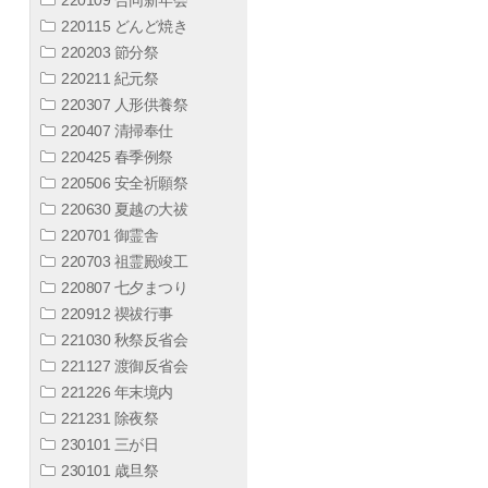
220115 どんど焼き
220203 節分祭
220211 紀元祭
220307 人形供養祭
220407 清掃奉仕
220425 春季例祭
220506 安全祈願祭
220630 夏越の大祓
220701 御霊舎
220703 祖霊殿竣工
220807 七夕まつり
220912 禊祓行事
221030 秋祭反省会
221127 渡御反省会
221226 年末境内
221231 除夜祭
230101 三が日
230101 歳旦祭