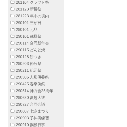
281104 クラフト祭
281123 新嘗祭
281223 年末の境内
290101 三が日
290101 元旦
290101 歳旦祭
290114 合同新年会
290115 どんど焼
290128 餅つき
290203 節分祭
290211 紀元祭
290305 人形供養祭
290425 春季例祭
290514 神力會25周年
290630 夏越大祓
290727 合同会議
290807 七夕まつり
290903 子神輿練習
290910 禊祓行事