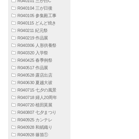
R040101 三が日C
R040104 三が日後
R040105 参集殿工事
R040115 どんど焼き
R040211 紀元祭
R040219 作品展
R040306 人形供養祭
R040320 入学祭
R040425 春季例祭
R040517 作品展
R040528 露店出店
R040630 夏越大祓
R040715 七夕の風景
R040718 婦人20周年
R040720 植田莫展
R040807 七夕まつり
R040925 カンテレ
R040928 和紙織り
R040928 篠笛①