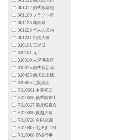
301012 儀式殿基礎
301109 クラフト祭
301123 新嘗祭
301223 年末の境内
301231 師走大祓
310101 三が日
310101 元旦
310310 人形供養祭
310315 儀式殿新築
310425 儀式殿上棟
310425 定期総会
R010501 令和初日
R010625 儀式殿竣工
R010627 遷座祭直会
R010630 夏越大祓
R010726 合同会議
R010807 七夕まつり
R010908 禊祓行事