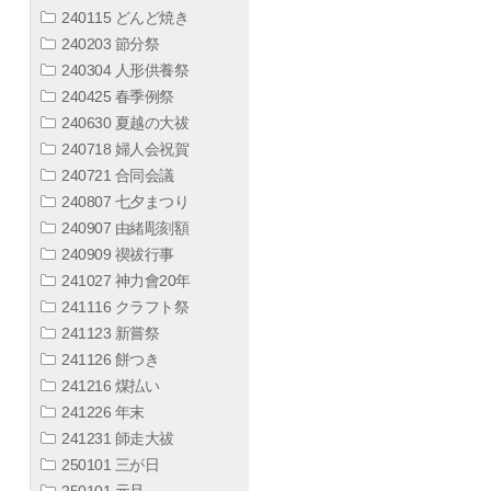
240115 どんど焼き
240203 節分祭
240304 人形供養祭
240425 春季例祭
240630 夏越の大祓
240718 婦人会祝賀
240721 合同会議
240807 七夕まつり
240907 由緒彫刻額
240909 禊祓行事
241027 神力會20年
241116 クラフト祭
241123 新嘗祭
241126 餅つき
241216 煤払い
241226 年末
241231 師走大祓
250101 三が日
250101 元旦