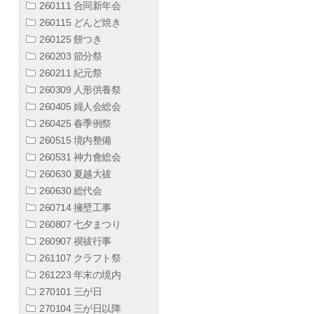
260111 合同新年会
260115 どんど焼き
260125 餅つき
260203 節分祭
260211 紀元祭
260309 人形供養祭
260405 婦人会総会
260425 春季例祭
260515 境内整備
260531 神力會総会
260630 夏越大祓
260630 総代会
260714 擁壁工事
260807 七夕まつり
260907 禊祓行事
261107 クラフト祭
261223 年末の境内
270101 三が日
270104 三が日以降