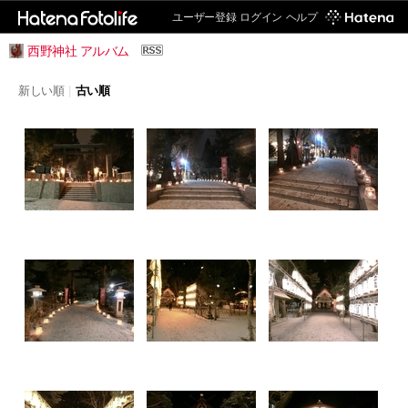
ユーザー登録
ログイン
ヘルプ
西野神社 アルバム
新しい順
|
古い順