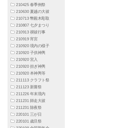
210425 春季例祭
210630 夏越の大祓
210713 幣殿木彫取
210807 七夕まつり
210913 禊祓行事
210919 宵宮
210920 境内の様子
210920 子供神輿
210920 宮入
210920 担ぎ神輿
210920 本神輿等
211113 クラフト祭
211123 新嘗祭
211226 年末境内
211231 師走大祓
211231 除夜祭
220101 三が日
220101 歳旦祭
220109 合同新年会