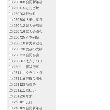
230108 合同新年会
230115 どんど焼
230203 節分祭
230306 人形供養祭
230412 婦人会清掃
230416 婦人会総会
230425 春季例祭
230610 神力會総会
230630 夏越の大祓
230723 合同会議
230807 七夕まつり
230911 禊祓行事
231111 クラフト祭
231119 渡御反省会
231123 新嘗祭
231211 煤払い
231226 年末
240101 元日
240109 合同新年会