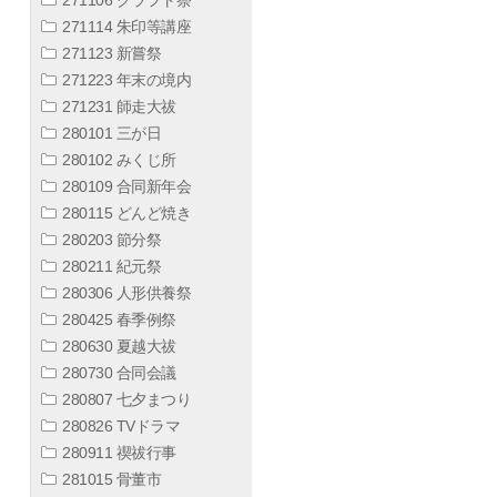
271114 朱印等講座
271123 新嘗祭
271223 年末の境内
271231 師走大祓
280101 三が日
280102 みくじ所
280109 合同新年会
280115 どんど焼き
280203 節分祭
280211 紀元祭
280306 人形供養祭
280425 春季例祭
280630 夏越大祓
280730 合同会議
280807 七夕まつり
280826 TVドラマ
280911 禊祓行事
281015 骨董市