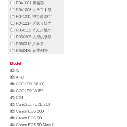
R041001 篠笛②
R041008 クラフト祭
R041211 神力會30年
R041217 〆飾り販売
R050115 どんど焼き
R050305 人形供養祭
R050312 入学祭
R050425 春季例祭
Model
なし
Anafi
COOLPIX S8100
COOLPIX W150
CX4
CanoScan LiDE 210
Canon EOS 20D
Canon EOS 5D
Canon EOS 5D Mark II