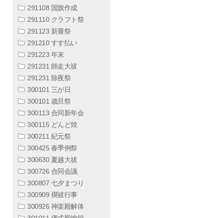
291108 国旗作成
291110 クラフト祭
291123 新嘗祭
291210 すす払い
291223 年末
291231 師走大祓
291231 除夜祭
300101 三が日
300101 歳旦祭
300113 合同新年会
300115 どんど焼
300211 紀元祭
300425 春季例祭
300630 夏越大祓
300726 合同会議
300807 七夕まつり
300909 禊祓行事
300926 神楽殿解体
301011 儀式殿地鎮