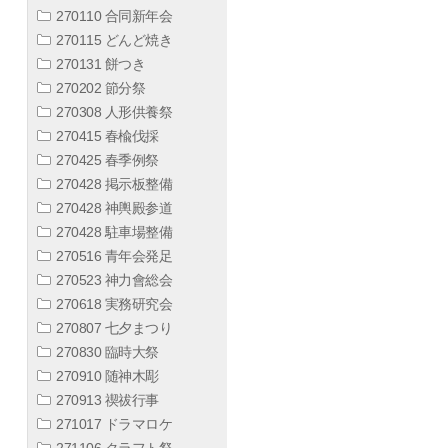
270110 合同新年会
270115 どんど焼き
270131 餅つき
270202 節分祭
270308 人形供養祭
270415 春楡伐採
270425 春季例祭
270428 掲示板整備
270428 神輿殿参道
270428 駐車場整備
270516 青年会発足
270523 神力會総会
270618 実務研究会
270807 七夕まつり
270830 臨時大祭
270910 随神木彫
270913 禊祓行事
271017 ドラマロケ
271106 クラフト祭