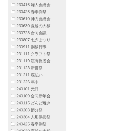
230416 婦人会総会
230425 春季例祭
230610 神力會総会
230630 夏越の大祓
230723 合同会議
230807 七夕まつり
230911 禊祓行事
231111 クラフト祭
231119 渡御反省会
231123 新嘗祭
231211 煤払い
231226 年末
240101 元日
240109 合同新年会
240115 どんど焼き
240203 節分祭
240304 人形供養祭
240425 春季例祭
240630 夏越の大祓