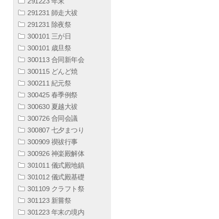
291223 年末
291231 師走大祓
291231 除夜祭
300101 三が日
300101 歳旦祭
300113 合同新年会
300115 どんど焼
300211 紀元祭
300425 春季例祭
300630 夏越大祓
300726 合同会議
300807 七夕まつり
300909 禊祓行事
300926 神楽殿解体
301011 儀式殿地鎮
301012 儀式殿基礎
301109 クラフト祭
301123 新嘗祭
301223 年末の境内