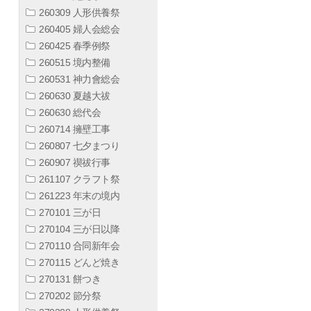
260309 人形供養祭
260405 婦人会総会
260425 春季例祭
260515 境内整備
260531 神力會総会
260630 夏越大祓
260630 総代会
260714 擁壁工事
260807 七夕まつり
260907 禊祓行事
261107 クラフト祭
261223 年末の境内
270101 三が日
270104 三が日以降
270110 合同新年会
270115 どんど焼き
270131 餅つき
270202 節分祭