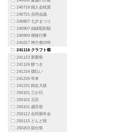
240718 婦人会祝賀
240721 合同会議
240807 七夕まつり
240907 由緒彫刻額
240909 禊祓行事
241027 神力會20年
241116 クラフト祭
241123 新嘗祭
241126 餅つき
241216 煤払い
241226 年末
241231 師走大祓
250101 三が日
250101 元旦
250101 歳旦祭
250112 合同新年会
250115 どんど焼
250203 節分祭