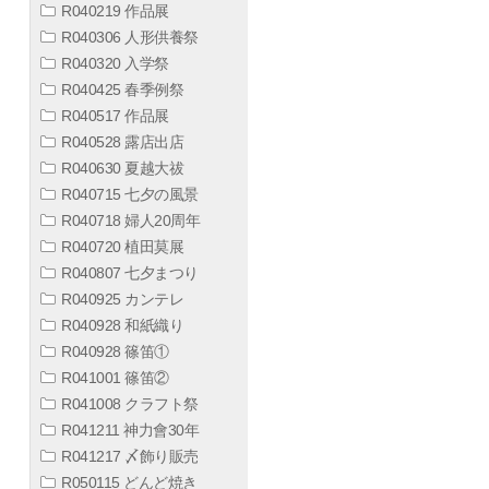
R040219 作品展
R040306 人形供養祭
R040320 入学祭
R040425 春季例祭
R040517 作品展
R040528 露店出店
R040630 夏越大祓
R040715 七夕の風景
R040718 婦人20周年
R040720 植田莫展
R040807 七夕まつり
R040925 カンテレ
R040928 和紙織り
R040928 篠笛①
R041001 篠笛②
R041008 クラフト祭
R041211 神力會30年
R041217 〆飾り販売
R050115 どんど焼き