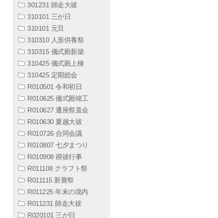
301231 師走大祓
310101 三が日
310101 元旦
310310 人形供養祭
310315 儀式殿新築
310425 儀式殿上棟
310425 定期総会
R010501 令和初日
R010625 儀式殿竣工
R010627 遷座祭直会
R010630 夏越大祓
R010726 合同会議
R010807 七夕まつり
R010908 禊祓行事
R011108 クラフト祭
R011115 新嘗祭
R011225 年末の境内
R011231 師走大祓
R020101 三が日