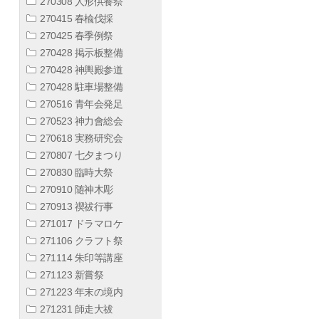
270308 人形供養祭
270415 春楡伐採
270425 春季例祭
270428 掲示板整備
270428 神輿殿参道
270428 駐車場整備
270516 青年会発足
270523 神力會総会
270618 実務研究会
270807 七夕まつり
270830 臨時大祭
270910 随神木彫
270913 禊祓行事
271017 ドラマロケ
271106 クラフト祭
271114 朱印等講座
271123 新嘗祭
271223 年末の境内
271231 師走大祓