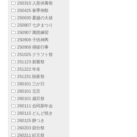
250310 人形供養祭
250425 春季例祭
250630 夏越の大祓
250807 七夕まつり
250907 萬燈練習
250908 子供神輿
250908 禊祓行事
251025 クラフト祭
251123 新嘗祭
251222 年末
251231 除夜祭
260101 三が日
260101 元旦
260101 歳旦祭
260111 合同新年会
260115 どんど焼き
260125 餅つき
260203 節分祭
260211 紀元祭