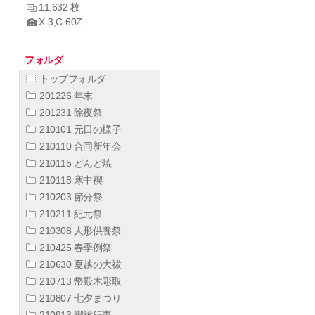
11,632 枚
X-3,C-60Z
フォルダ
トップフォルダ
201226 年末
201231 除夜祭
210101 元日の様子
210110 合同新年会
210115 どんど焼
210118 寒中禊
210203 節分祭
210211 紀元祭
210308 人形供養祭
210425 春季例祭
210630 夏越の大祓
210713 幣殿木彫取
210807 七夕まつり
210913 禊祓行事