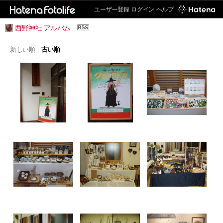
ユーザー登録
ログイン
ヘルプ
西野神社 アルバム
新しい順
|
古い順