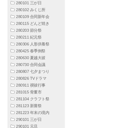
280101 三が日
280102 みくじ所
280109 合同新年会
280115 どんど焼き
280203 節分祭
280211 紀元祭
280306 人形供養祭
280425 春季例祭
280630 夏越大祓
280730 合同会議
280807 七夕まつり
280826 TVドラマ
280911 禊祓行事
281015 骨董市
281104 クラフト祭
281123 新嘗祭
281223 年末の境内
290101 三が日
290101 元旦