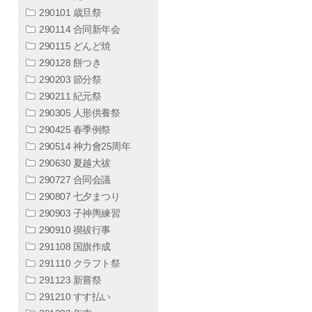
290101 歳旦祭
290114 合同新年会
290115 どんど焼
290128 餅つき
290203 節分祭
290211 紀元祭
290305 人形供養祭
290425 春季例祭
290514 神力會25周年
290630 夏越大祓
290727 合同会議
290807 七夕まつり
290903 子神輿練習
290910 禊祓行事
291108 国旗作成
291110 クラフト祭
291123 新嘗祭
291210 すす払い