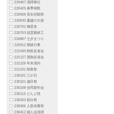
220407 清掃奉仕
220425 春季例祭
220506 安全祈願祭
220630 夏越の大祓
220701 御霊舎
220703 祖霊殿竣工
220807 七夕まつり
220912 禊祓行事
221030 秋祭反省会
221127 渡御反省会
221226 年末境内
221231 除夜祭
230101 三が日
230101 歳旦祭
230108 合同新年会
230115 どんど焼
230203 節分祭
230306 人形供養祭
230412 婦人会清掃