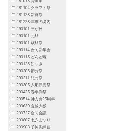
281015 骨董市
281104 クラフト祭
281123 新嘗祭
281223 年末の境内
290101 三が日
290101 元旦
290101 歳旦祭
290114 合同新年会
290115 どんど焼
290128 餅つき
290203 節分祭
290211 紀元祭
290305 人形供養祭
290425 春季例祭
290514 神力會25周年
290630 夏越大祓
290727 合同会議
290807 七夕まつり
290903 子神輿練習