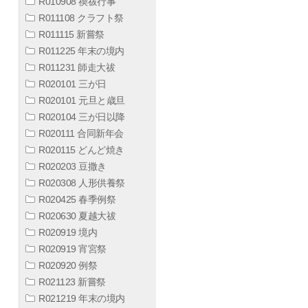
R010908 禊祓行事
R011108 クラフト祭
R011115 新嘗祭
R011225 年末の境内
R011231 師走大祓
R020101 三が日
R020101 元旦と歳旦
R020104 三が日以降
R020111 合同新年会
R020115 どんど焼き
R020203 豆撒き
R020308 人形供養祭
R020425 春季例祭
R020630 夏越大祓
R020919 境内
R020919 宵宮祭
R020920 例祭
R021123 新嘗祭
R021219 年末の境内