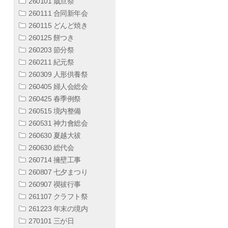
260101 歳旦祭
260111 合同新年会
260115 どんど焼き
260125 餅つき
260203 節分祭
260211 紀元祭
260309 人形供養祭
260405 婦人会総会
260425 春季例祭
260515 境内整備
260531 神力會総会
260630 夏越大祓
260630 総代会
260714 擁壁工事
260807 七夕まつり
260907 禊祓行事
261107 クラフト祭
261223 年末の境内
270101 三が日