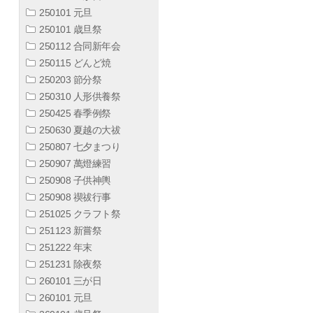
250101 元旦
250101 歳旦祭
250112 合同新年会
250115 どんど焼
250203 節分祭
250310 人形供養祭
250425 春季例祭
250630 夏越の大祓
250807 七夕まつり
250907 萬燈練習
250908 子供神輿
250908 禊祓行事
251025 クラフト祭
251123 新嘗祭
251222 年末
251231 除夜祭
260101 三が日
260101 元旦