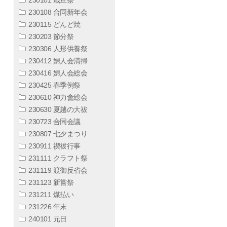
230108 合同新年会
230115 どんど焼
230203 節分祭
230306 人形供養祭
230412 婦人会清掃
230416 婦人会総会
230425 春季例祭
230610 神力會総会
230630 夏越の大祓
230723 合同会議
230807 七夕まつり
230911 禊祓行事
231111 クラフト祭
231119 渡御反省会
231123 新嘗祭
231211 煤払い
231226 年末
240101 元日