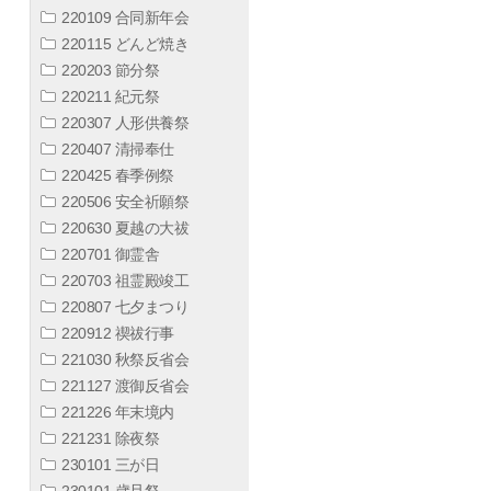
220109 合同新年会
220115 どんど焼き
220203 節分祭
220211 紀元祭
220307 人形供養祭
220407 清掃奉仕
220425 春季例祭
220506 安全祈願祭
220630 夏越の大祓
220701 御霊舎
220703 祖霊殿竣工
220807 七夕まつり
220912 禊祓行事
221030 秋祭反省会
221127 渡御反省会
221226 年末境内
221231 除夜祭
230101 三が日
230101 歳旦祭