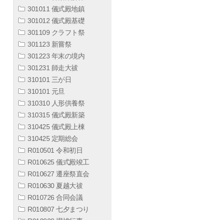
301011 儀式殿地鎮
301012 儀式殿基礎
301109 クラフト祭
301123 新嘗祭
301223 年末の境内
301231 師走大祓
310101 三が日
310101 元旦
310310 人形供養祭
310315 儀式殿新築
310425 儀式殿上棟
310425 定期総会
R010501 令和初日
R010625 儀式殿竣工
R010627 遷座祭直会
R010630 夏越大祓
R010726 合同会議
R010807 七夕まつり