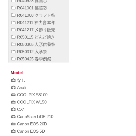
R040928 篠笛①
R041001 篠笛②
R041008 クラフト祭
R041211 神力會30年
R041217 〆飾り販売
R050115 どんど焼き
R050305 人形供養祭
R050312 入学祭
R050425 春季例祭
Model
なし
Anafi
COOLPIX S8100
COOLPIX W150
CX4
CanoScan LiDE 210
Canon EOS 20D
Canon EOS 5D