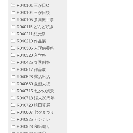
R040101 三が日C
R040104 三が日後
R040105 参集殿工事
R040115 どんど焼き
R040211 紀元祭
R040219 作品展
R040306 人形供養祭
R040320 入学祭
R040425 春季例祭
R040517 作品展
R040528 露店出店
R040630 夏越大祓
R040715 七夕の風景
R040718 婦人20周年
R040720 植田莫展
R040807 七夕まつり
R040925 カンテレ
R040928 和紙織り