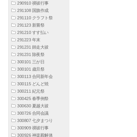
290910 禊祓行事
291108 国旗作成
291110 クラフト祭
291123 新嘗祭
291210 すす払い
291223 年末
291231 師走大祓
291231 除夜祭
300101 三が日
300101 歳旦祭
300113 合同新年会
300115 どんど焼
300211 紀元祭
300425 春季例祭
300630 夏越大祓
300726 合同会議
300807 七夕まつり
300909 禊祓行事
300926 神楽殿解体