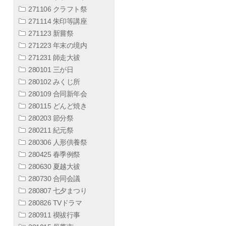
271106 クラフト祭
271114 朱印等講座
271123 新嘗祭
271223 年末の境内
271231 師走大祓
280101 三が日
280102 みくじ所
280109 合同新年会
280115 どんど焼き
280203 節分祭
280211 紀元祭
280306 人形供養祭
280425 春季例祭
280630 夏越大祓
280730 合同会議
280807 七夕まつり
280826 TVドラマ
280911 禊祓行事