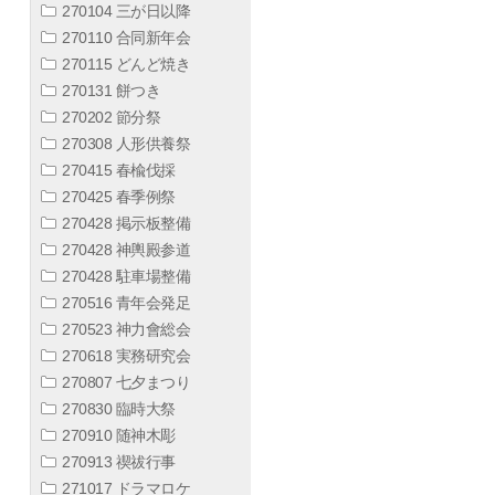
270104 三が日以降
270110 合同新年会
270115 どんど焼き
270131 餅つき
270202 節分祭
270308 人形供養祭
270415 春楡伐採
270425 春季例祭
270428 掲示板整備
270428 神輿殿参道
270428 駐車場整備
270516 青年会発足
270523 神力會総会
270618 実務研究会
270807 七夕まつり
270830 臨時大祭
270910 随神木彫
270913 禊祓行事
271017 ドラマロケ