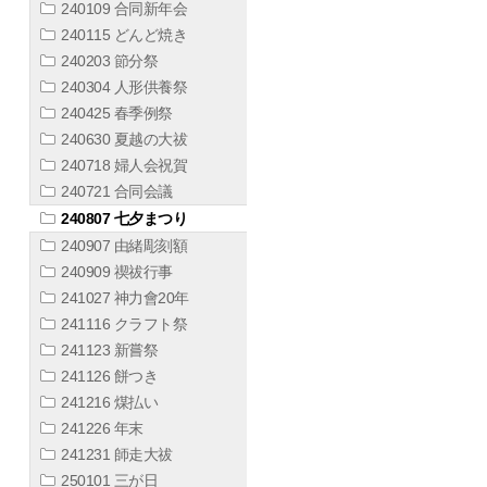
240109 合同新年会
240115 どんど焼き
240203 節分祭
240304 人形供養祭
240425 春季例祭
240630 夏越の大祓
240718 婦人会祝賀
240721 合同会議
240807 七夕まつり
240907 由緒彫刻額
240909 禊祓行事
241027 神力會20年
241116 クラフト祭
241123 新嘗祭
241126 餅つき
241216 煤払い
241226 年末
241231 師走大祓
250101 三が日