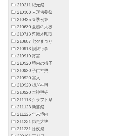
210211 紀元祭
210308 人形供養祭
210425 春季例祭
210630 夏越の大祓
210713 幣殿木彫取
210807 七夕まつり
210913 禊祓行事
210919 宵宮
210920 境内の様子
210920 子供神輿
210920 宮入
210920 担ぎ神輿
210920 本神輿等
211113 クラフト祭
211123 新嘗祭
211226 年末境内
211231 師走大祓
211231 除夜祭
220101 三が日