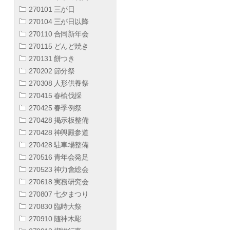
270101 三が日
270104 三が日以降
270110 合同新年会
270115 どんど焼き
270131 餅つき
270202 節分祭
270308 人形供養祭
270415 春楡伐採
270425 春季例祭
270428 掲示板整備
270428 神輿殿参道
270428 駐車場整備
270516 青年会発足
270523 神力會総会
270618 実務研究会
270807 七夕まつり
270830 臨時大祭
270910 随神木彫