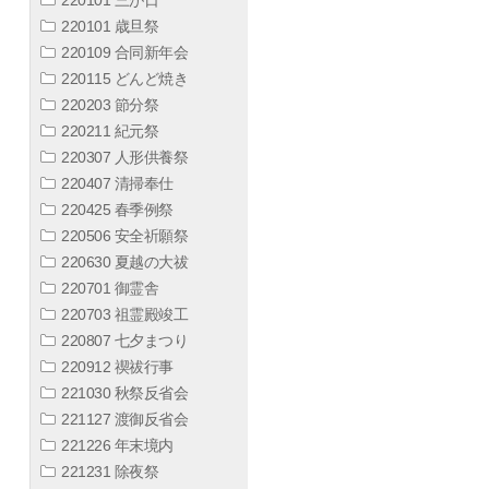
220101 歳旦祭
220109 合同新年会
220115 どんど焼き
220203 節分祭
220211 紀元祭
220307 人形供養祭
220407 清掃奉仕
220425 春季例祭
220506 安全祈願祭
220630 夏越の大祓
220701 御霊舎
220703 祖霊殿竣工
220807 七夕まつり
220912 禊祓行事
221030 秋祭反省会
221127 渡御反省会
221226 年末境内
221231 除夜祭