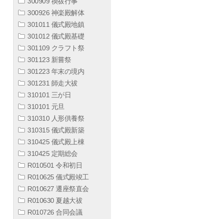
300909 禊祓行事
300926 神楽殿解体
301011 儀式殿地鎮
301012 儀式殿基礎
301109 クラフト祭
301123 新嘗祭
301223 年末の境内
301231 師走大祓
310101 三が日
310101 元旦
310310 人形供養祭
310315 儀式殿新築
310425 儀式殿上棟
310425 定期総会
R010501 令和初日
R010625 儀式殿竣工
R010627 遷座祭直会
R010630 夏越大祓
R010726 合同会議