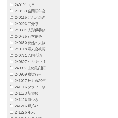
240101 元日
240109 合同新年会
240115 どんど焼き
240203 節分祭
240304 人形供養祭
240425 春季例祭
240630 夏越の大祓
240718 婦人会祝賀
240721 合同会議
240807 七夕まつり
240907 由緒彫刻額
240909 禊祓行事
241027 神力會20年
241116 クラフト祭
241123 新嘗祭
241126 餅つき
241216 煤払い
241226 年末