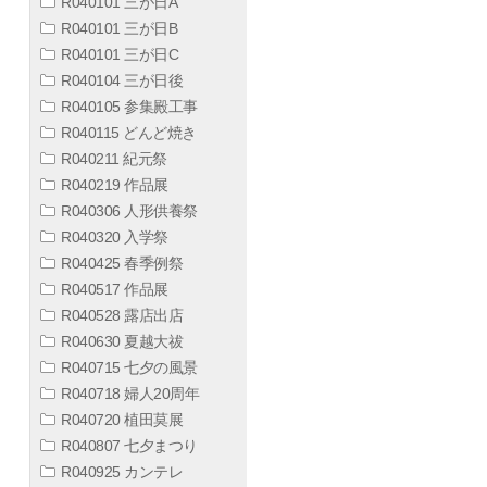
R040101 三が日A
R040101 三が日B
R040101 三が日C
R040104 三が日後
R040105 参集殿工事
R040115 どんど焼き
R040211 紀元祭
R040219 作品展
R040306 人形供養祭
R040320 入学祭
R040425 春季例祭
R040517 作品展
R040528 露店出店
R040630 夏越大祓
R040715 七夕の風景
R040718 婦人20周年
R040720 植田莫展
R040807 七夕まつり
R040925 カンテレ