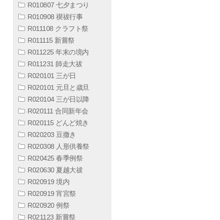
R010807 七夕まつり
R010908 禊祓行事
R011108 クラフト祭
R011115 新嘗祭
R011225 年末の境内
R011231 師走大祓
R020101 三が日
R020101 元旦と歳旦
R020104 三が日以降
R020111 合同新年会
R020115 どんど焼き
R020203 豆撒き
R020308 人形供養祭
R020425 春季例祭
R020630 夏越大祓
R020919 境内
R020919 宵宮祭
R020920 例祭
R021123 新嘗祭