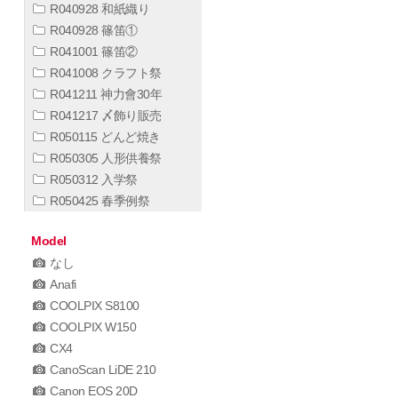
R040928 和紙織り
R040928 篠笛①
R041001 篠笛②
R041008 クラフト祭
R041211 神力會30年
R041217 〆飾り販売
R050115 どんど焼き
R050305 人形供養祭
R050312 入学祭
R050425 春季例祭
Model
なし
Anafi
COOLPIX S8100
COOLPIX W150
CX4
CanoScan LiDE 210
Canon EOS 20D