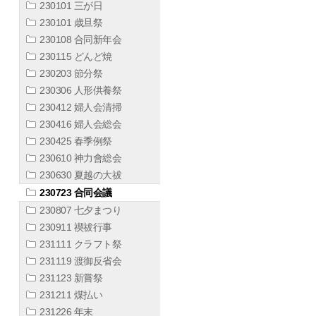
230101 三が日
230101 歳旦祭
230108 合同新年会
230115 どんど焼
230203 節分祭
230306 人形供養祭
230412 婦人会清掃
230416 婦人会総会
230425 春季例祭
230610 神力會総会
230630 夏越の大祓
230723 合同会議
230807 七夕まつり
230911 禊祓行事
231111 クラフト祭
231119 渡御反省会
231123 新嘗祭
231211 煤払い
231226 年末