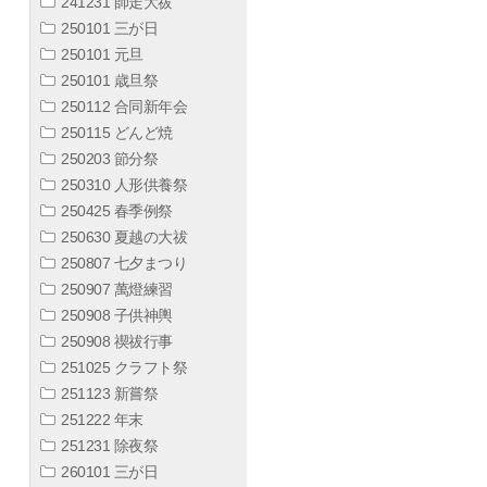
241231 師走大祓
250101 三が日
250101 元旦
250101 歳旦祭
250112 合同新年会
250115 どんど焼
250203 節分祭
250310 人形供養祭
250425 春季例祭
250630 夏越の大祓
250807 七夕まつり
250907 萬燈練習
250908 子供神輿
250908 禊祓行事
251025 クラフト祭
251123 新嘗祭
251222 年末
251231 除夜祭
260101 三が日