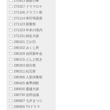
270913 禊祓行事
271017 ドラマロケ
271106 クラフト祭
271114 朱印等講座
271123 新嘗祭
271223 年末の境内
271231 師走大祓
280101 三が日
280102 みくじ所
280109 合同新年会
280115 どんど焼き
280203 節分祭
280211 紀元祭
280306 人形供養祭
280425 春季例祭
280630 夏越大祓
280730 合同会議
280807 七夕まつり
280826 TVドラマ