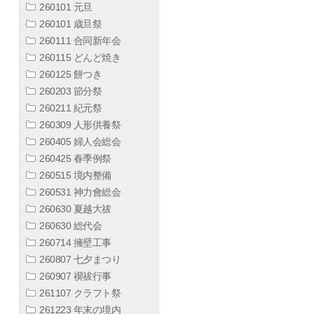
260101 元旦
260101 歳旦祭
260111 合同新年会
260115 どんど焼き
260125 餅つき
260203 節分祭
260211 紀元祭
260309 人形供養祭
260405 婦人会総会
260425 春季例祭
260515 境内整備
260531 神力會総会
260630 夏越大祓
260630 総代会
260714 擁壁工事
260807 七夕まつり
260907 禊祓行事
261107 クラフト祭
261223 年末の境内