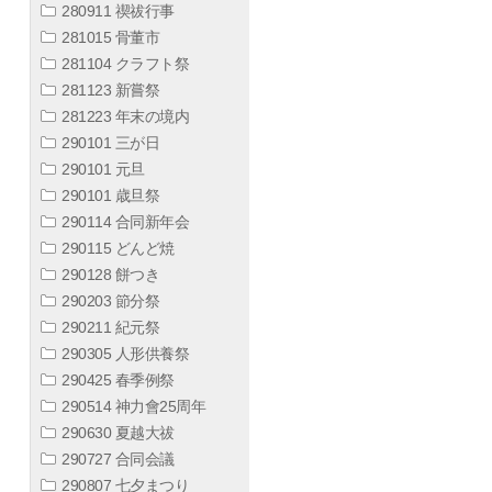
280911 禊祓行事
281015 骨董市
281104 クラフト祭
281123 新嘗祭
281223 年末の境内
290101 三が日
290101 元旦
290101 歳旦祭
290114 合同新年会
290115 どんど焼
290128 餅つき
290203 節分祭
290211 紀元祭
290305 人形供養祭
290425 春季例祭
290514 神力會25周年
290630 夏越大祓
290727 合同会議
290807 七夕まつり