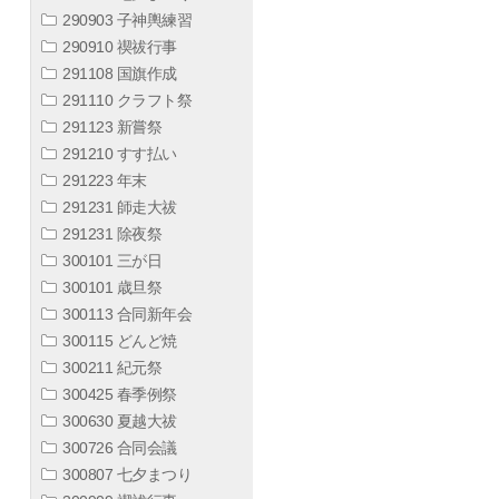
290903 子神輿練習
290910 禊祓行事
291108 国旗作成
291110 クラフト祭
291123 新嘗祭
291210 すす払い
291223 年末
291231 師走大祓
291231 除夜祭
300101 三が日
300101 歳旦祭
300113 合同新年会
300115 どんど焼
300211 紀元祭
300425 春季例祭
300630 夏越大祓
300726 合同会議
300807 七夕まつり