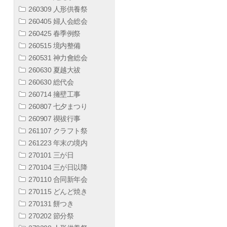
260309 人形供養祭
260405 婦人会総会
260425 春季例祭
260515 境内整備
260531 神力會総会
260630 夏越大祓
260630 総代会
260714 擁壁工事
260807 七夕まつり
260907 禊祓行事
261107 クラフト祭
261223 年末の境内
270101 三が日
270104 三が日以降
270110 合同新年会
270115 どんど焼き
270131 餅つき
270202 節分祭