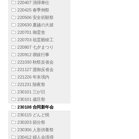
220407 清掃奉仕
220425 春季例祭
220506 安全祈願祭
220630 夏越の大祓
220701 御霊舎
220703 祖霊殿竣工
220807 七夕まつり
220912 禊祓行事
221030 秋祭反省会
221127 渡御反省会
221226 年末境内
221231 除夜祭
230101 三が日
230101 歳旦祭
230108 合同新年会
230115 どんど焼
230203 節分祭
230306 人形供養祭
230412 婦人会清掃