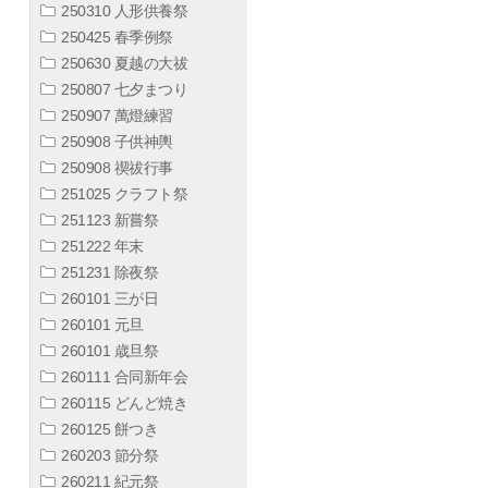
250310 人形供養祭
250425 春季例祭
250630 夏越の大祓
250807 七夕まつり
250907 萬燈練習
250908 子供神輿
250908 禊祓行事
251025 クラフト祭
251123 新嘗祭
251222 年末
251231 除夜祭
260101 三が日
260101 元旦
260101 歳旦祭
260111 合同新年会
260115 どんど焼き
260125 餅つき
260203 節分祭
260211 紀元祭