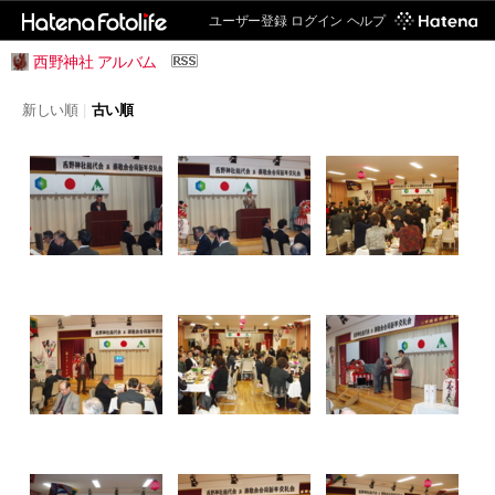
ユーザー登録
ログイン
ヘルプ
西野神社 アルバム
新しい順
|
古い順