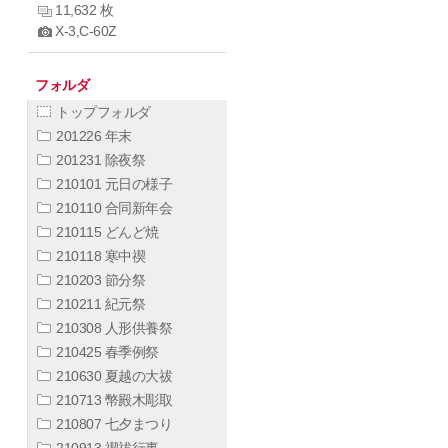
11,632 枚
X-3,C-60Z
フォルダ
トップフォルダ
201226 年末
201231 除夜祭
210101 元日の様子
210110 合同新年会
210115 どんど焼
210118 寒中禊
210203 節分祭
210211 紀元祭
210308 人形供養祭
210425 春季例祭
210630 夏越の大祓
210713 幣殿木彫取
210807 七夕まつり
210913 禊祓行事