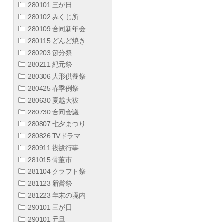
280101 三が日
280102 みくじ所
280109 合同新年会
280115 どんど焼き
280203 節分祭
280211 紀元祭
280306 人形供養祭
280425 春季例祭
280630 夏越大祓
280730 合同会議
280807 七夕まつり
280826 TVドラマ
280911 禊祓行事
281015 骨董市
281104 クラフト祭
281123 新嘗祭
281223 年末の境内
290101 三が日
290101 元旦