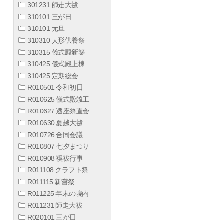
301231 師走大祓
310101 三が日
310101 元旦
310310 人形供養祭
310315 儀式殿新築
310425 儀式殿上棟
310425 定期総会
R010501 令和初日
R010625 儀式殿竣工
R010627 遷座祭直会
R010630 夏越大祓
R010726 合同会議
R010807 七夕まつり
R010908 禊祓行事
R011108 クラフト祭
R011115 新嘗祭
R011225 年末の境内
R011231 師走大祓
R020101 三が日