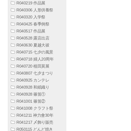
R040219 作品展
R040306 人形供養祭
R040320 入学祭
R040425 春季例祭
R040517 作品展
R040528 露店出店
R040630 夏越大祓
R040715 七夕の風景
R040718 婦人20周年
R040720 植田莫展
R040807 七夕まつり
R040925 カンテレ
R040928 和紙織り
R040928 篠笛①
R041001 篠笛②
R041008 クラフト祭
R041211 神力會30年
R041217 〆飾り販売
R050115 どんど焼き