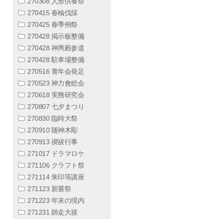
270308 人形供養祭
270415 春楡伐採
270425 春季例祭
270428 掲示板整備
270428 神輿殿参道
270428 駐車場整備
270516 青年会発足
270523 神力會総会
270618 実務研究会
270807 七夕まつり
270830 臨時大祭
270910 随神木彫
270913 禊祓行事
271017 ドラマロケ
271106 クラフト祭
271114 朱印等講座
271123 新嘗祭
271223 年末の境内
271231 師走大祓