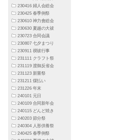
230416 婦人会総会
230425 春季例祭
230610 神力會総会
230630 夏越の大祓
230723 合同会議
230807 七夕まつり
230911 禊祓行事
231111 クラフト祭
231119 渡御反省会
231123 新嘗祭
231211 煤払い
231226 年末
240101 元日
240109 合同新年会
240115 どんど焼き
240203 節分祭
240304 人形供養祭
240425 春季例祭