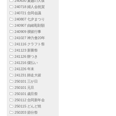
240630 夏越の大祓
240718 婦人会祝賀
240721 合同会議
240807 七夕まつり
240907 由緒彫刻額
240909 禊祓行事
241027 神力會20年
241116 クラフト祭
241123 新嘗祭
241126 餅つき
241216 煤払い
241226 年末
241231 師走大祓
250101 三が日
250101 元旦
250101 歳旦祭
250112 合同新年会
250115 どんど焼
250203 節分祭