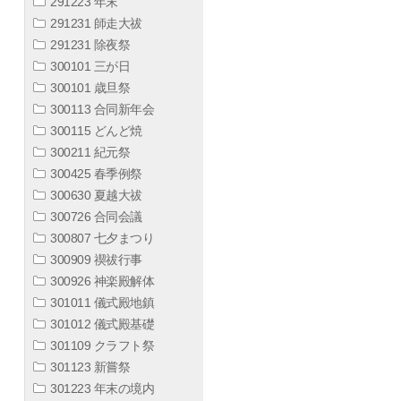
291223 年末
291231 師走大祓
291231 除夜祭
300101 三が日
300101 歳旦祭
300113 合同新年会
300115 どんど焼
300211 紀元祭
300425 春季例祭
300630 夏越大祓
300726 合同会議
300807 七夕まつり
300909 禊祓行事
300926 神楽殿解体
301011 儀式殿地鎮
301012 儀式殿基礎
301109 クラフト祭
301123 新嘗祭
301223 年末の境内