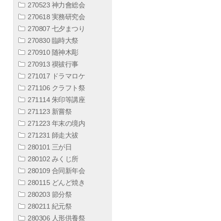
270523 神力會総会
270618 実務研究会
270807 七夕まつり
270830 臨時大祭
270910 随神木彫
270913 禊祓行事
271017 ドラマロケ
271106 クラフト祭
271114 朱印等講座
271123 新嘗祭
271223 年末の境内
271231 師走大祓
280101 三が日
280102 みくじ所
280109 合同新年会
280115 どんど焼き
280203 節分祭
280211 紀元祭
280306 人形供養祭