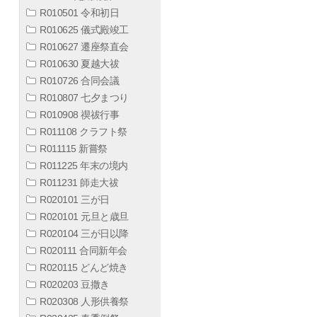
R010501 令和初日
R010625 儀式殿竣工
R010627 遷座祭直会
R010630 夏越大祓
R010726 合同会議
R010807 七夕まつり
R010908 禊祓行事
R011108 クラフト祭
R011115 新嘗祭
R011225 年末の境内
R011231 師走大祓
R020101 三が日
R020101 元旦と歳旦
R020104 三が日以降
R020111 合同新年会
R020115 どんど焼き
R020203 豆撒き
R020308 人形供養祭