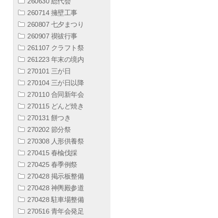
260630 総代会
260714 擁壁工事
260807 七夕まつり
260907 禊祓行事
261107 クラフト祭
261223 年末の境内
270101 三が日
270104 三が日以降
270110 合同新年会
270115 どんど焼き
270131 餅つき
270202 節分祭
270308 人形供養祭
270415 春楡伐採
270425 春季例祭
270428 掲示板整備
270428 神輿殿参道
270428 駐車場整備
270516 青年会発足