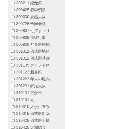
300211 紀元祭
300425 春季例祭
300630 夏越大祓
300726 合同会議
300807 七夕まつり
300909 禊祓行事
300926 神楽殿解体
301011 儀式殿地鎮
301012 儀式殿基礎
301109 クラフト祭
301123 新嘗祭
301223 年末の境内
301231 師走大祓
310101 三が日
310101 元旦
310310 人形供養祭
310315 儀式殿新築
310425 儀式殿上棟
310425 定期総会