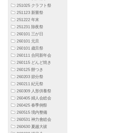
251025 クラフト祭
251123 新嘗祭
251222 年末
251231 除夜祭
260101 三が日
260101 元旦
260101 歳旦祭
260111 合同新年会
260115 どんど焼き
260125 餅つき
260203 節分祭
260211 紀元祭
260309 人形供養祭
260405 婦人会総会
260425 春季例祭
260515 境内整備
260531 神力會総会
260630 夏越大祓