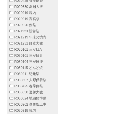
R020425 春季例祭
R020630 夏越大祓
R020919 境内
R020919 宵宮祭
R020920 例祭
R021123 新嘗祭
R021219 年末の境内
R021231 師走大祓
R030101 三が日A
R030101 三が日B
R030104 三が日後
R030115 どんど焼
R030211 紀元祭
R030307 人形供養祭
R030425 春季例祭
R030630 夏越大祓
R030824 地鎮祭準備
R030902 参集殿工事
R030918 境内