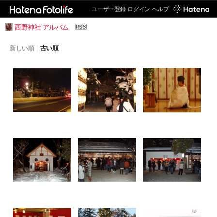
ユーザー登録
ログイン
ヘルプ
西野神社 アルバム
新しい順
|
古い順