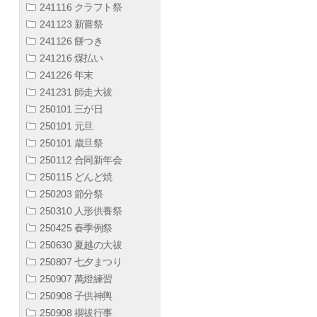
241116 クラフト祭
241123 新嘗祭
241126 餅つき
241216 煤払い
241226 年末
241231 師走大祓
250101 三が日
250101 元旦
250101 歳旦祭
250112 合同新年会
250115 どんど焼
250203 節分祭
250310 人形供養祭
250425 春季例祭
250630 夏越の大祓
250807 七夕まつり
250907 萬燈練習
250908 子供神輿
250908 禊祓行事