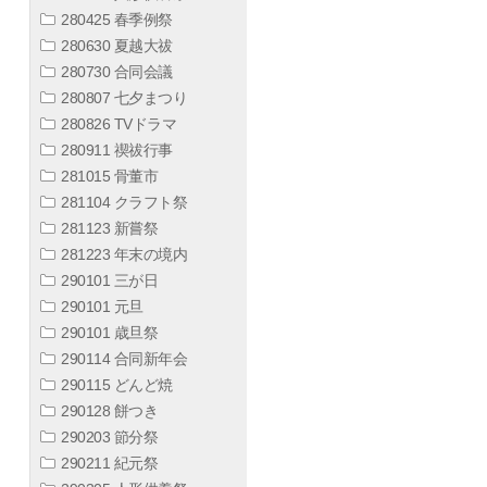
280425 春季例祭
280630 夏越大祓
280730 合同会議
280807 七夕まつり
280826 TVドラマ
280911 禊祓行事
281015 骨董市
281104 クラフト祭
281123 新嘗祭
281223 年末の境内
290101 三が日
290101 元旦
290101 歳旦祭
290114 合同新年会
290115 どんど焼
290128 餅つき
290203 節分祭
290211 紀元祭