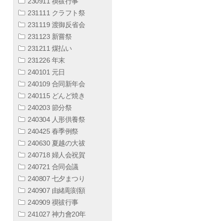
230911 禊祓行事
231111 クラフト祭
231119 渡御反省会
231123 新嘗祭
231211 煤払い
231226 年末
240101 元日
240109 合同新年会
240115 どんど焼き
240203 節分祭
240304 人形供養祭
240425 春季例祭
240630 夏越の大祓
240718 婦人会祝賀
240721 合同会議
240807 七夕まつり
240907 由緒彫刻額
240909 禊祓行事
241027 神力會20年