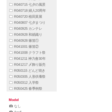
R040715 七夕の風景
R040718 婦人20周年
R040720 植田莫展
R040807 七夕まつり
R040925 カンテレ
R040928 和紙織り
R040928 篠笛①
R041001 篠笛②
R041008 クラフト祭
R041211 神力會30年
R041217 〆飾り販売
R050115 どんど焼き
R050305 人形供養祭
R050312 入学祭
R050425 春季例祭
Model
なし
Anafi