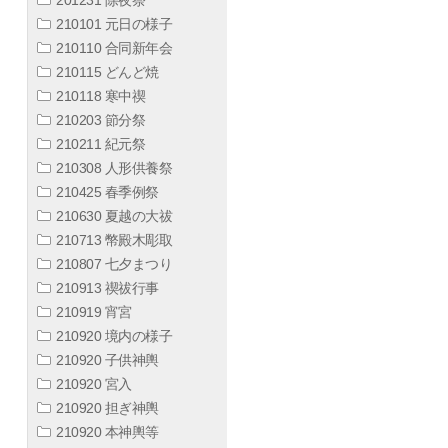
210101 元日の様子
210110 合同新年会
210115 どんど焼
210118 寒中禊
210203 節分祭
210211 紀元祭
210308 人形供養祭
210425 春季例祭
210630 夏越の大祓
210713 幣殿木彫取
210807 七夕まつり
210913 禊祓行事
210919 宵宮
210920 境内の様子
210920 子供神輿
210920 宮入
210920 担ぎ神輿
210920 本神輿等