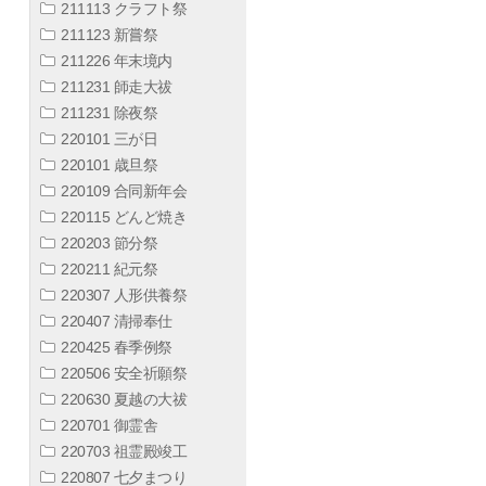
211113 クラフト祭
211123 新嘗祭
211226 年末境内
211231 師走大祓
211231 除夜祭
220101 三が日
220101 歳旦祭
220109 合同新年会
220115 どんど焼き
220203 節分祭
220211 紀元祭
220307 人形供養祭
220407 清掃奉仕
220425 春季例祭
220506 安全祈願祭
220630 夏越の大祓
220701 御霊舎
220703 祖霊殿竣工
220807 七夕まつり