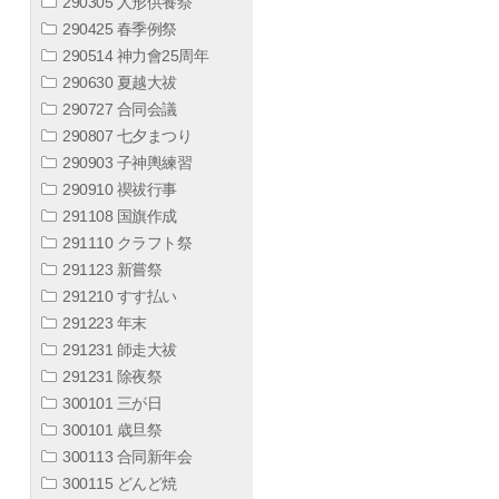
290305 人形供養祭
290425 春季例祭
290514 神力會25周年
290630 夏越大祓
290727 合同会議
290807 七夕まつり
290903 子神輿練習
290910 禊祓行事
291108 国旗作成
291110 クラフト祭
291123 新嘗祭
291210 すす払い
291223 年末
291231 師走大祓
291231 除夜祭
300101 三が日
300101 歳旦祭
300113 合同新年会
300115 どんど焼