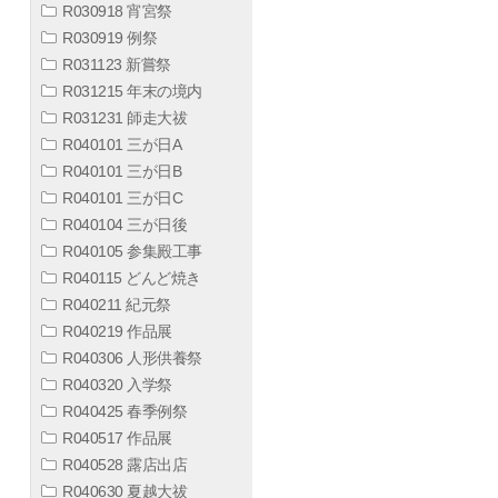
R030918 宵宮祭
R030919 例祭
R031123 新嘗祭
R031215 年末の境内
R031231 師走大祓
R040101 三が日A
R040101 三が日B
R040101 三が日C
R040104 三が日後
R040105 参集殿工事
R040115 どんど焼き
R040211 紀元祭
R040219 作品展
R040306 人形供養祭
R040320 入学祭
R040425 春季例祭
R040517 作品展
R040528 露店出店
R040630 夏越大祓