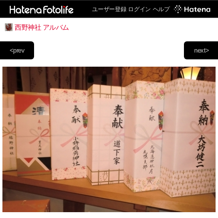
ユーザー登録
ログイン
ヘルプ
西野神社 アルバム
<prev
next>