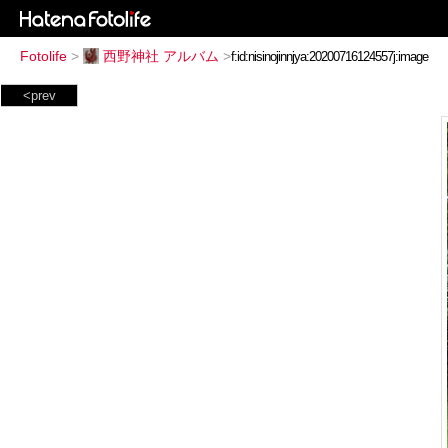
Fotolife
>
西野神社 アルバム
>
<prev