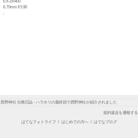
EX-ZR400
6.70mm f/3.90
西野神社 社務日誌 - ハラホリの最終回で西野神社が紹介されました
規約違反を通報する
はてなフォトライフ
/
はじめての方へ
/
はてなブログ