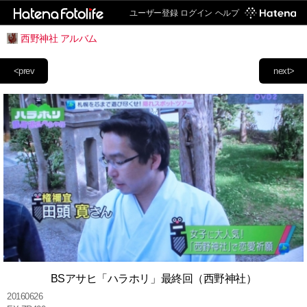
ユーザー登録
ログイン
ヘルプ
西野神社 アルバム
<prev
next>
BSアサヒ「ハラホリ」最終回（西野神社）
20160626