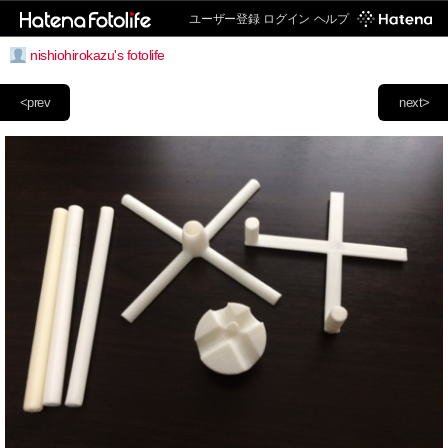
ユーザー登録
ログイン
ヘルプ
nishiohirokazu's fotolife
<prev
next>