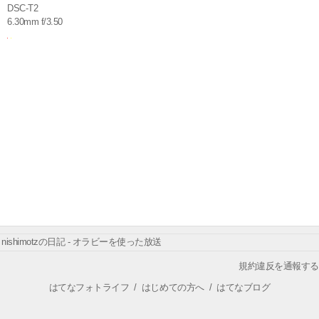
DSC-T2
6.30mm f/3.50
nishimotzの日記 - オラビーを使った放送
規約違反を通報する
はてなフォトライフ
/
はじめての方へ
/
はてなブログ