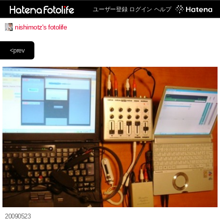
ユーザー登録
ログイン
ヘルプ
nishimotz's fotolife
<prev
20090523