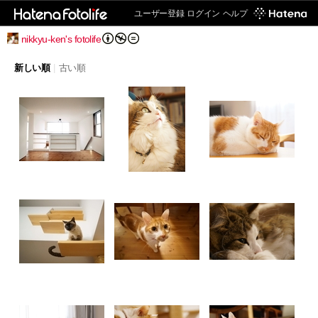
ユーザー登録
ログイン
ヘルプ
nikkyu-ken's fotolife
新しい順
|
古い順