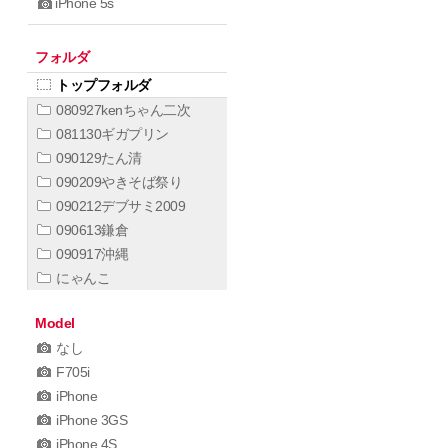
iPhone 5s
フォルダ
トップフォルダ
080927kenちゃん二次
081130ギガプリン
090129たん清
090209やきそば祭り
090212デブサミ2009
090613鎌倉
090917沖縄
にゃんこ
Model
なし
F705i
iPhone
iPhone 3GS
iPhone 4S