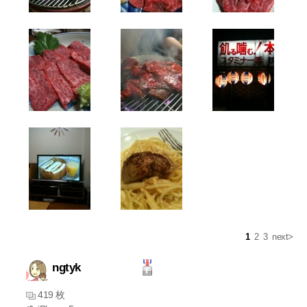
1
2
3
next>
ngtyk
419 枚