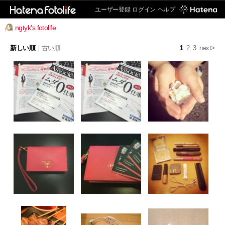
ユーザー登録
ログイン
ヘルプ
ngtyk's fotolife
新しい順
|
古い順
1
2
3
next>