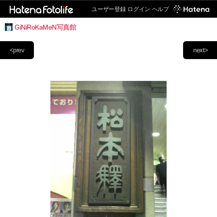
ユーザー登録
ログイン
ヘルプ
GiNiRoKaMeN写真館
<prev
next>