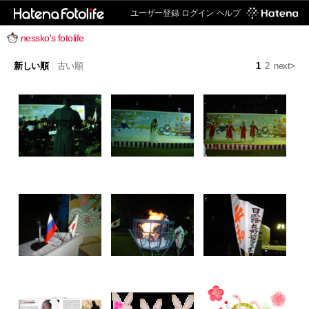
ユーザー登録
ログイン
ヘルプ
nessko's fotolife
新しい順
|
古い順
1
2
next>