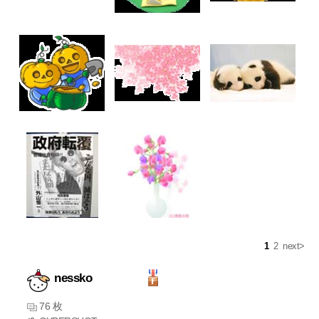
1
2
next>
nessko
76 枚