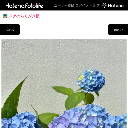
ユーザー登録
ログイン
ヘルプ
ドアのらくがき帳
<prev
next>