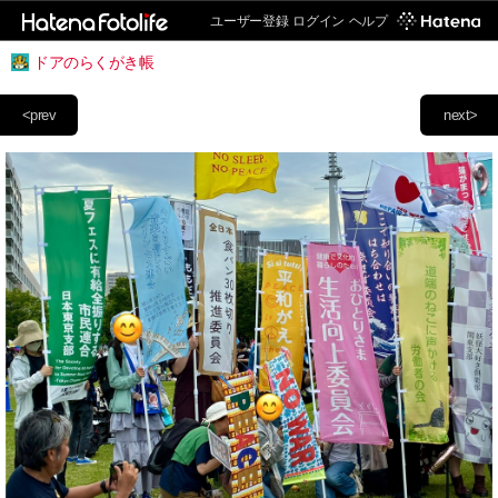
ユーザー登録
ログイン
ヘルプ
ドアのらくがき帳
<prev
next>