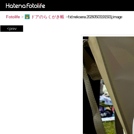
Fotolife
>
ドアのらくがき帳
>
<prev