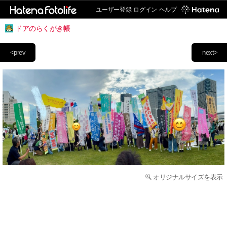
ユーザー登録
ログイン
ヘルプ
ドアのらくがき帳
<prev
next>
オリジナルサイズを表示