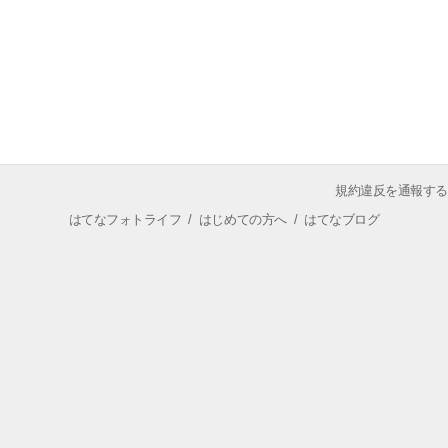
規約違反を通報する
はてなフォトライフ
/
はじめての方へ
/
はてなブログ