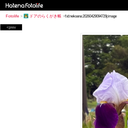
Fotolife
>
ドアのらくがき帳
>
<prev