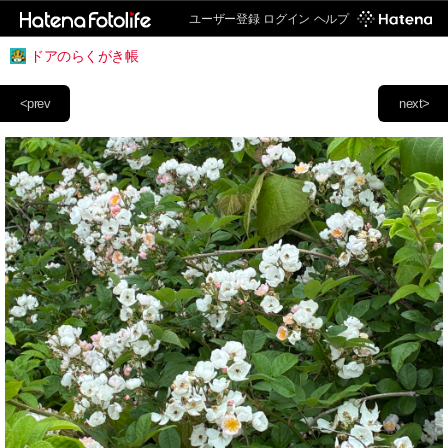
ユーザー登録
ログイン
ヘルプ
ドアのらくがき帳
<prev
next>