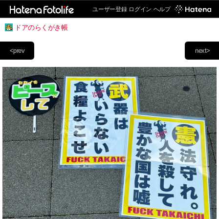
ユーザー登録
ログイン
ヘルプ
ドアのらくがき帳
<prev
next>