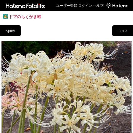
ユーザー登録
ログイン
ヘルプ
ドアのらくがき帳
<prev
next>