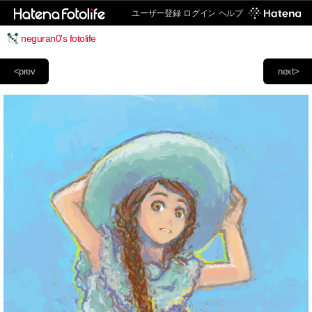
ユーザー登録
ログイン
ヘルプ
neguran0's fotolife
<prev
next>