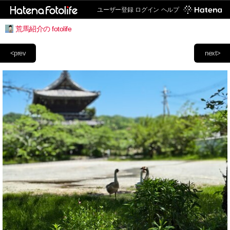
ユーザー登録
ログイン
ヘルプ
荒馬紹介の fotolife
<prev
next>