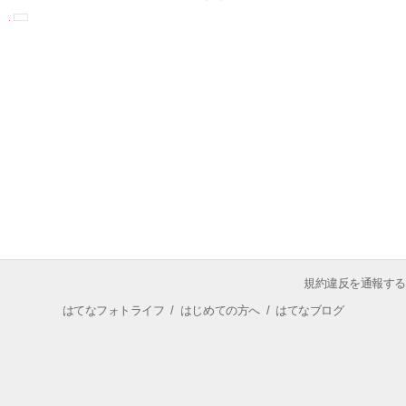
規約違反を通報する
はてなフォトライフ
/
はじめての方へ
/
はてなブログ