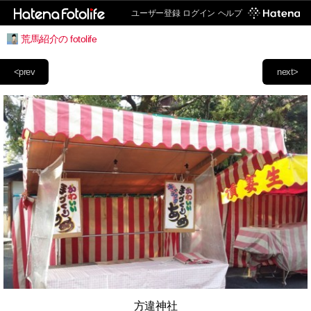
ユーザー登録
ログイン
ヘルプ
荒馬紹介の fotolife
<prev
next>
方違神社