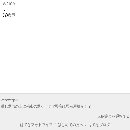
W21CA
表示
id:nazegaku
隠し階段の上に秘密の階が！？IY堺店は忍者屋敷か！？
規約違反を通報する
はてなフォトライフ
/
はじめての方へ
/
はてなブログ