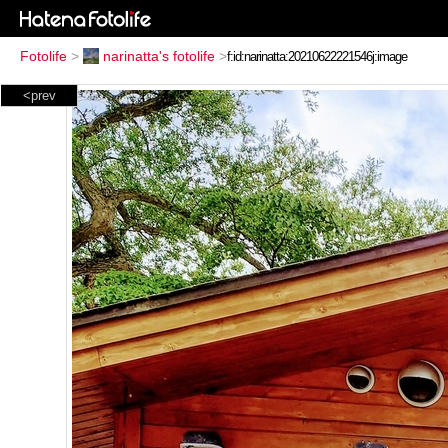
Fotolife
>
narinatta's fotolife
>
<prev