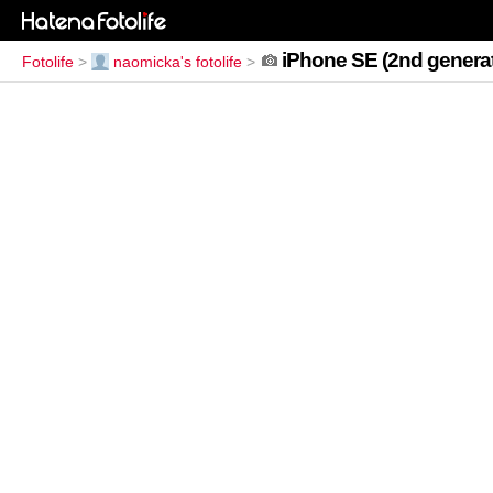
iPhone SE (2nd generat
Fotolife
>
naomicka's fotolife
>