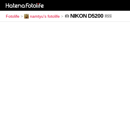
NIKON D5200
Fotolife
>
namtyu's fotolife
>