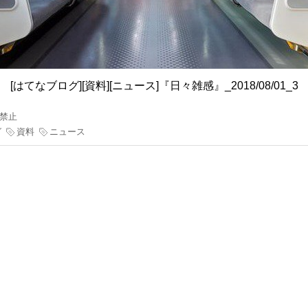
[はてなブログ][資料][ニュース]『日々雑感』_2018/08/01_3
変禁止
グ
資料
ニュース