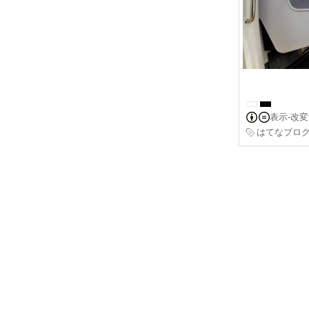
表示-改
はてなブロ