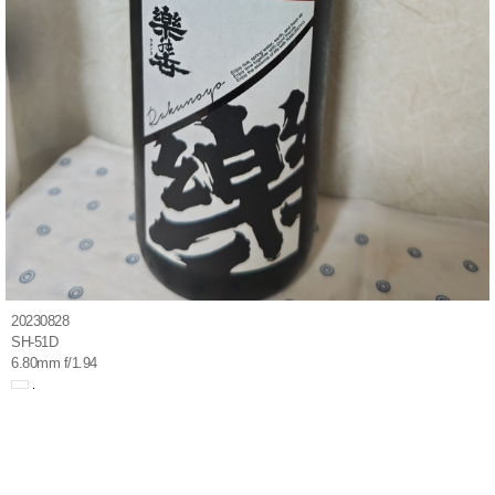
20230828
SH-51D
6.80mm f/1.94