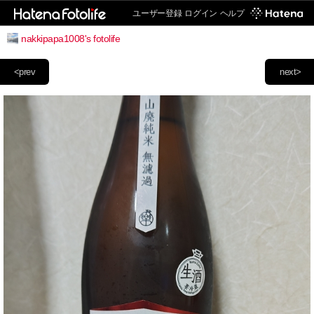
ユーザー登録
ログイン
ヘルプ
nakkipapa1008's fotolife
<prev
next>