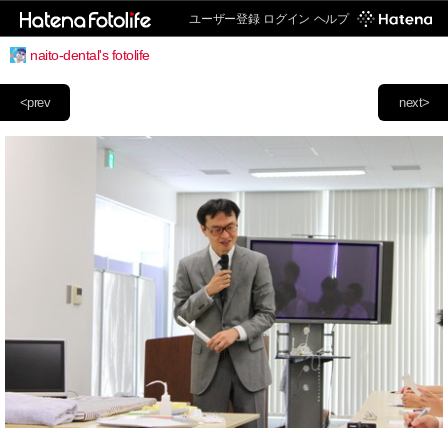
ユーザー登録
ログイン
ヘルプ
naito-dental's fotolife
<prev
next>