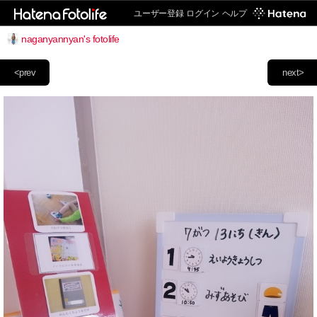
ユーザー登録
ログイン
ヘルプ
naganyannyan's fotolife
<prev
next>