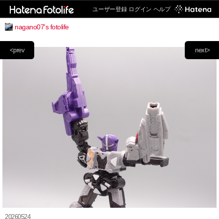
ユーザー登録
ログイン
ヘルプ
nagano07's fotolife
<prev
next>
20260524