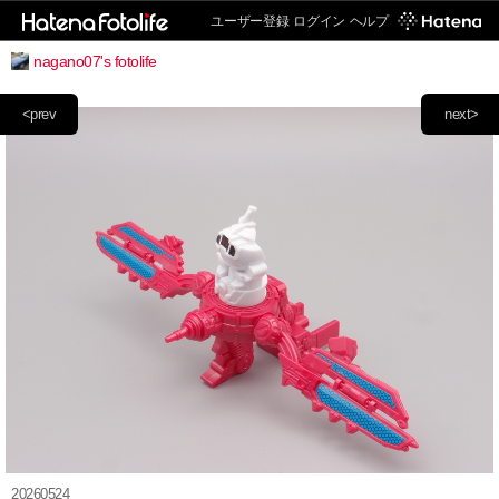
ユーザー登録
ログイン
ヘルプ
nagano07's fotolife
<prev
next>
20260524