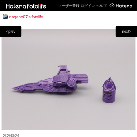
ユーザー登録
ログイン
ヘルプ
nagano07's fotolife
<prev
next>
20260524