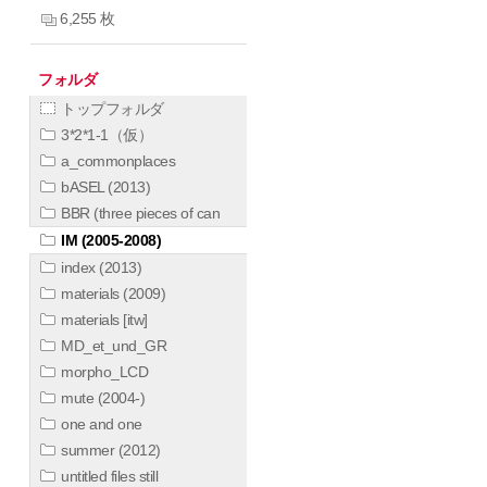
6,255 枚
フォルダ
トップフォルダ
3*2*1-1（仮）
a_commonplaces
bASEL (2013)
BBR (three pieces of can
IM (2005-2008)
index (2013)
materials (2009)
materials [itw]
MD_et_und_GR
morpho_LCD
mute (2004-)
one and one
summer (2012)
untitled files still