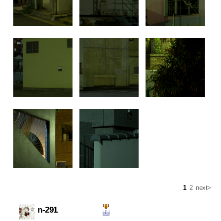
1
2
next>
n-291