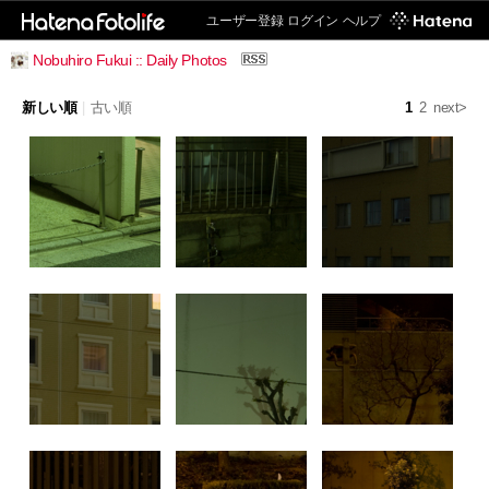
ユーザー登録
ログイン
ヘルプ
Nobuhiro Fukui :: Daily Photos
新しい順
|
古い順
1
2
next>