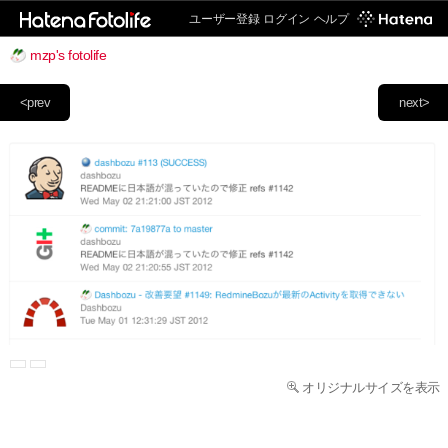
ユーザー登録
ログイン
ヘルプ
mzp's fotolife
<prev
next>
オリジナルサイズを表示