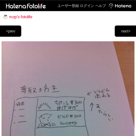
ユーザー登録
ログイン
ヘルプ
mzp's fotolife
<prev
next>