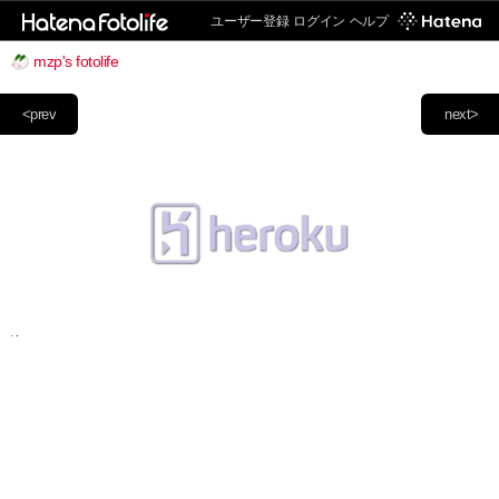
ユーザー登録
ログイン
ヘルプ
mzp's fotolife
<prev
next>