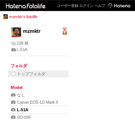
ユーザー登録
ログイン
ヘルプ
mzmktr's fotolife
mzmktr
228 枚
L-51A
フォルダ
トップフォルダ
Model
なし
Canon EOS-1D Mark II
L-51A
SO-03F