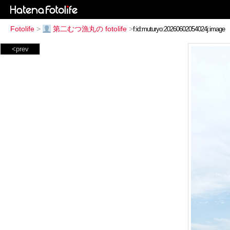
Fotolife
>
第二むつ漁丸の fotolife
>
<prev